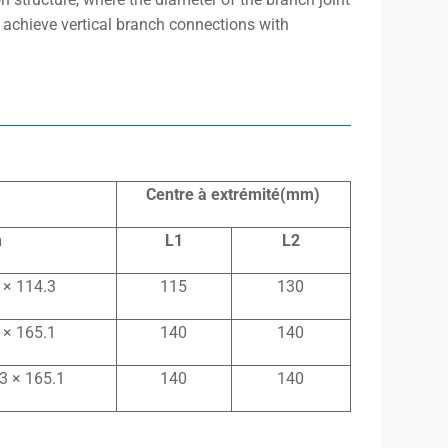
to achieve vertical branch connections with
Centre
à
extrémité(mm)
m
L1
L2
 × 114.3
115
130
 × 165.1
140
140
3 × 165.1
140
140