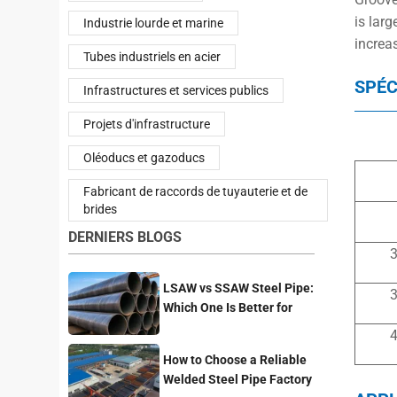
is larg
Industrie lourde et marine
increa
Tubes industriels en acier
SPÉC
Infrastructures et services publics
Projets d'infrastructure
Oléoducs et gazoducs
Fabricant de raccords de tuyauterie et de
brides
DERNIERS BLOGS
3
LSAW vs SSAW Steel Pipe:
3
Which One Is Better for
Pipeline Projects?
4
How to Choose a Reliable
Welded Steel Pipe Factory