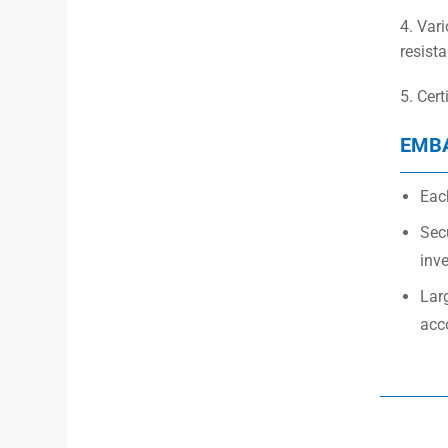
4. Var
resista
5. Cer
EMB
Each
Secu
inve
Lar
acc