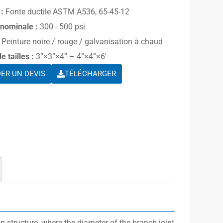
:
Fonte ductile ASTM A536, 65-45-12
 nominale :
300 - 500 psi
Peinture noire / rouge / galvanisation à chaud
 tailles :
3”×3”×4” – 4”×4”×6′
ER UN DEVIS
TÉLÉCHARGER
n structure, where the diameter of the branch joint