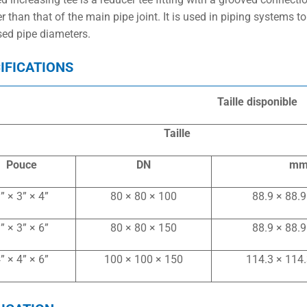
er than that of the main pipe joint. It is used in piping systems 
sed pipe diameters.
IFICATIONS
Taille disponible
Taille
Pouce
DN
m
” × 3” × 4”
80 × 80 × 100
88.9 × 88.9
” × 3” × 6”
80 × 80 × 150
88.9 × 88.9
” × 4” × 6”
100 × 100 × 150
114.3 × 114.