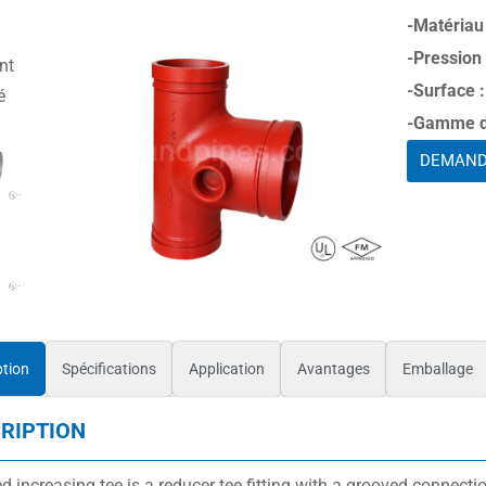
-Matériau 
-Pression
-Surface :
-Gamme de
DEMAND
ption
Spécifications
Application
Avantages
Emballage
RIPTION
 increasing tee is a reducer tee fitting with a grooved connectio