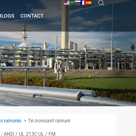
BLOGS
CONTACT
s rainurés
Té croissant rainuré
 :
ANSI / UL 213C UL / FM