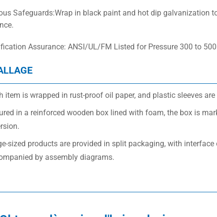
ious Safeguards:Wrap in black paint and hot dip galvanization t
nce.
tification Assurance: ANSI/UL/FM Listed for Pressure 300 to 500 
ALLAGE
 item is wrapped in rust-proof oil paper, and plastic sleeves are 
red in a reinforced wooden box lined with foam, the box is marke
rsion.
ge-sized products are provided in split packaging, with interf
ompanied by assembly diagrams.