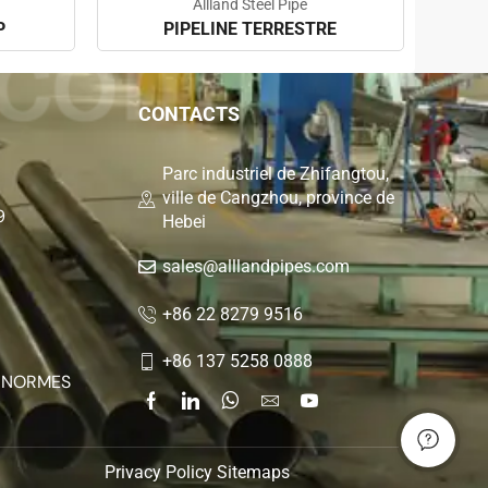
Allland Steel Pipe
P
PIPELINE TERRESTRE
CONTACTS
Parc industriel de Zhifangtou,
ville de Cangzhou, province de
9
Hebei
sales@alllandpipes.com
+86 22 8279 9516
+86 137 5258 0888
S NORMES
Privacy Policy
Sitemaps