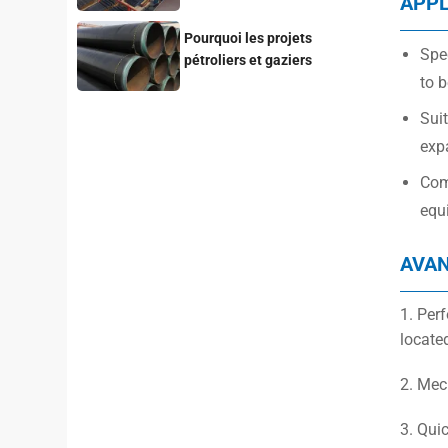
APPL
for Your Project
Pourquoi les projets
Spec
pétroliers et gaziers
to b
privilégient-ils les tubes en
acier revêtus de 3LPE ?
Suit
exp
Com
equ
AVA
1. Per
locate
2. Mec
3. Qui