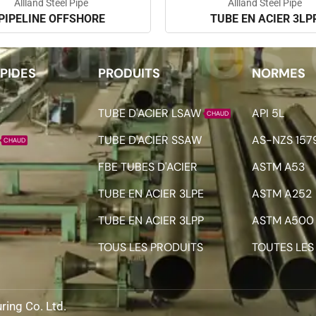
Allland Steel Pipe
Allland Steel Pipe
PIPELINE OFFSHORE
TUBE EN ACIER 3LP
APIDES
PRODUITS
NORMES
TUBE D'ACIER LSAW
API 5L
CHAUD
TUBE D'ACIER SSAW
AS-NZS 157
CHAUD
FBE TUBES D'ACIER
ASTM A53
TUBE EN ACIER 3LPE
ASTM A252
TUBE EN ACIER 3LPP
ASTM A500
TOUS LES PRODUITS
TOUTES LE
ring Co. Ltd.