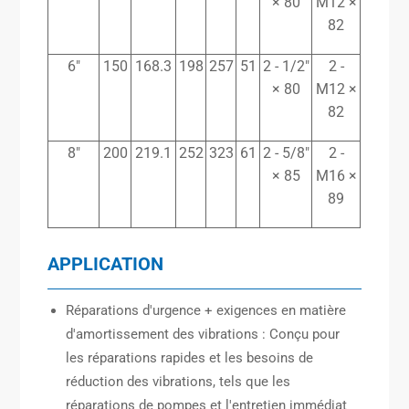
× 80
M12 ×
82
6″
150
168.3
198
257
51
2 - 1/2″
2 -
× 80
M12 ×
82
8″
200
219.1
252
323
61
2 - 5/8″
2 -
× 85
M16 ×
89
APPLICATION
Réparations d'urgence + exigences en matière
d'amortissement des vibrations : Conçu pour
les réparations rapides et les besoins de
réduction des vibrations, tels que les
réparations de pompes et l'entretien immédiat