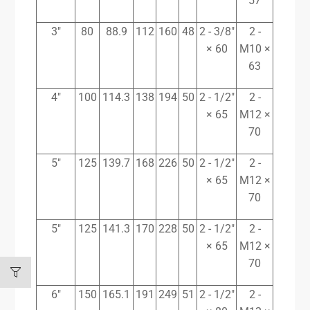
57
3″
80
88.9
112
160
48
2 - 3/8″
2 -
× 60
M10 ×
63
4″
100
114.3
138
194
50
2 - 1/2″
2 -
× 65
M12 ×
70
5″
125
139.7
168
226
50
2 - 1/2″
2 -
× 65
M12 ×
70
5″
125
141.3
170
228
50
2 - 1/2″
2 -
× 65
M12 ×
70
6″
150
165.1
191
249
51
2 - 1/2″
2 -