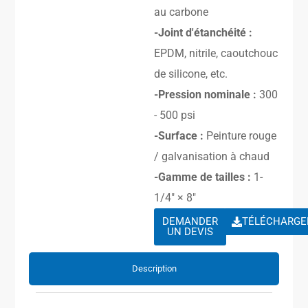
au carbone
-Joint d'étanchéité :
EPDM, nitrile, caoutchouc
de silicone, etc.
-Pression nominale :
300
- 500 psi
-Surface :
Peinture rouge
/ galvanisation à chaud
-Gamme de tailles :
1-
1/4″ × 8″
DEMANDER
TÉLÉCHARGE
UN DEVIS
Description