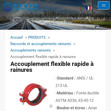
FR
EN
AR
RU
Accueil
PRODUITS
ES
Raccords et accouplements rainurés
Accouplements rainurés
Accouplement flexible rapide à rainures
Accouplement flexible rapide à
rainures
-Standard :
ANSI / UL
213 UL
-Matériau :
Fonte ductile
ASTM A536, 65-45-12
-Boulon et écrou :
Acier