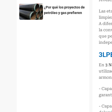
¿Por qué los proyectos de
Las et
petróleo y gas prefieren
limpie
las tuberías de acero con
A dife
recubrimiento 3LPE?
la con
que pe
indepe
3
L
P
En
3 
utiliz
armon
- Capa
garant
- Capa