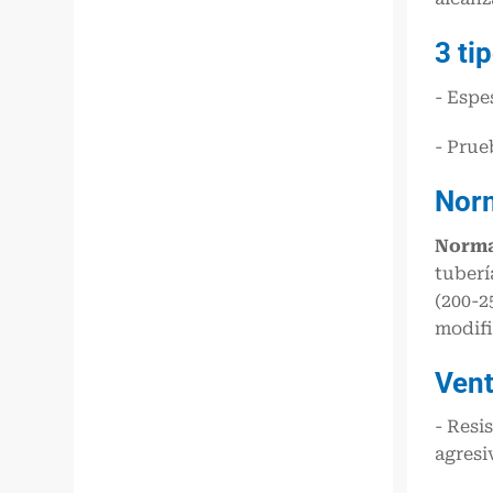
3
ti
- Espe
- Prue
Norm
Norma
tuberí
(200-2
modifi
Vent
- Resi
agresi