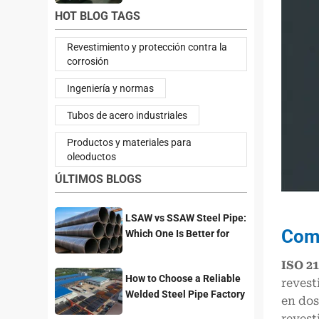
HOT BLOG TAGS
Revestimiento y protección contra la
corrosión
Ingeniería y normas
Tubos de acero industriales
Productos y materiales para
oleoductos
ÚLTIMOS BLOGS
LSAW vs SSAW Steel Pipe:
Comp
Which One Is Better for
Pipeline Projects?
ISO 21
How to Choose a Reliable
revest
Welded Steel Pipe Factory
en dos
for Your Project
revest