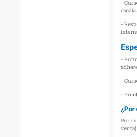
- Cura
escala
- Resp
intern
Espe
- Pret
adhere
- Cura
- Prue
¿Por 
Por en
ventaj