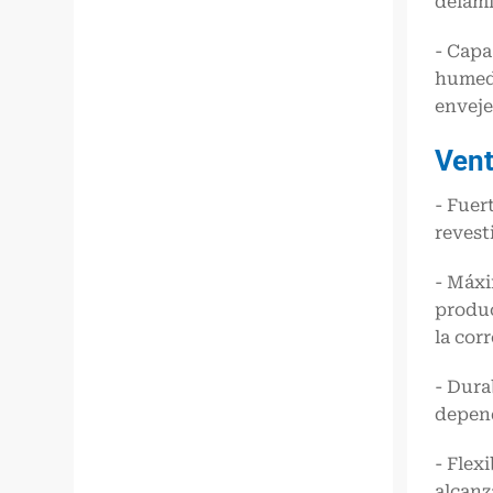
delam
- Capa
humeda
enveje
Vent
- Fuer
revest
- Máxi
produc
la cor
- Dura
depend
- Flex
alcanz