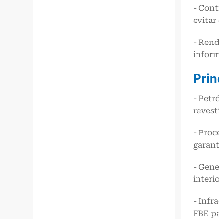
- Cont
evitar
- Rend
inform
Prin
- Petr
revest
- Proc
garant
- Gene
interio
- Infr
FBE pa