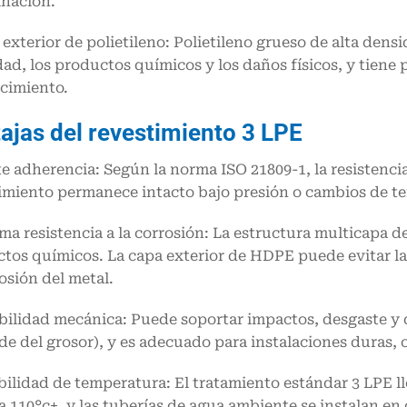
inación.
 exterior de polietileno: Polietileno grueso de alta den
d, los productos químicos y los daños físicos, y tiene p
cimiento.
ajas del revestimiento 3 LPE
te adherencia: Según la norma ISO 21809-1, la resistencia
imiento permanece intacto bajo presión o cambios de t
ma resistencia a la corrosión: La estructura multicapa d
tos químicos. La capa exterior de HDPE puede evitar la
rosión del metal.
bilidad mecánica: Puede soportar impactos, desgaste y 
e del grosor), y es adecuado para instalaciones duras, 
ibilidad de temperatura: El tratamiento estándar 3 LPE ll
a 110°c+, y las tuberías de agua ambiente se instalan e