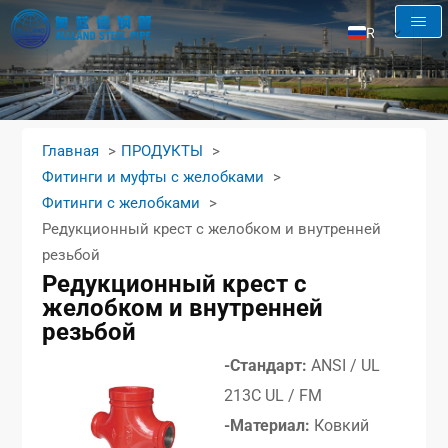
RU
EN
AR
FR
Главная
ПРОДУКТЫ
ES
Фитинги и муфты с желобками
Фитинги с желобками
Редукционный крест с желобком и внутренней
резьбой
Редукционный крест с
желобком и внутренней
резьбой
-Стандарт:
ANSI / UL
213C UL / FM
-Материал:
Ковкий