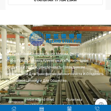
СТАЛЬНАЯ ТРУБА LSAW
Мы Неуклонно Следуем Своей Миссии, Внедряя Инновации,
Чтобы Предоставлять Клиентам Исключительные
Продукты И Услуги, Обеспечивать Сотрудникам
Возможности Для Трансформационного Роста И Создавать
Устойчивые Ценности Для Общества.
Hebei Allland Steel
Политика
Sitemaps
Авторское
Pipe Manufacturing
конфиденциальности
право ©
Co., Ltd.
2026