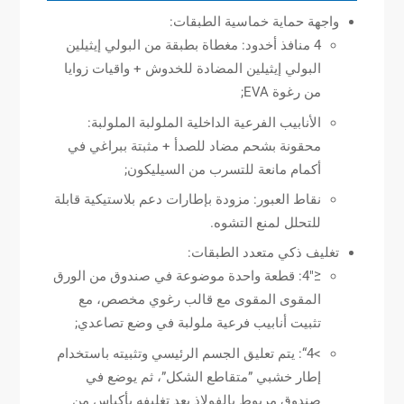
واجهة حماية خماسية الطبقات:
4 منافذ أخدود: مغطاة بطبقة من البولي إيثيلين
البولي إيثيلين المضادة للخدوش + واقيات زوايا
من رغوة EVA;
الأنابيب الفرعية الداخلية الملولبة الملولبة:
محقونة بشحم مضاد للصدأ + مثبتة ببراغي في
أكمام مانعة للتسرب من السيليكون;
نقاط العبور: مزودة بإطارات دعم بلاستيكية قابلة
للتحلل لمنع التشوه.
تغليف ذكي متعدد الطبقات:
≤4″: قطعة واحدة موضوعة في صندوق من الورق
المقوى المقوى مع قالب رغوي مخصص، مع
تثبيت أنابيب فرعية ملولبة في وضع تصاعدي;
>4“: يتم تعليق الجسم الرئيسي وتثبيته باستخدام
إطار خشبي ”متقاطع الشكل”، ثم يوضع في
صندوق مربوط بالفولاذ بعد تغليفه بأكياس من