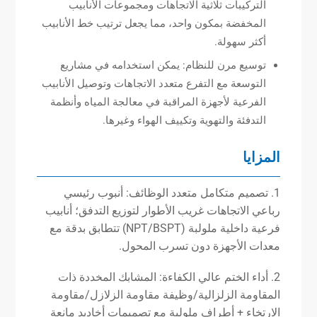
التركيبات ثلاثية الاتجاهات ومجموعات الأنابيب
المخفضة بمكون واحد، مما يجعل ترتيب خط الأنابيب
أكثر سهولة.
توسيع مرن للنظام: يمكن استخدامه في مشاريع
التوسعة مع التفرع متعدد الاتجاهات وتوصيل الأنابيب
الفرعية لأجهزة المراقبة في معالجة المياه وأنظمة
التدفئة والتهوية وتكييف الهواء وغيرها.
المزايا
1. تصميم متكامل متعدد الوظائف: أنبوب رئيسي
رباعي الاتجاهات غريب الأطوار لتوزيع التدفق؛ أنابيب
فرعية داخلية ملولبة (NPT/BSPT) تتطابق بدقة مع
معدات الأجهزة دون تسرب المحول.
2. أداء الختم عالي الكفاءة: المشابك المخددة ذات
المقاومة الزلزالية/وظيفة مقاومة الزلازل/مقاومة
الارتخاء + أطراف ملولبة مع تصميمات أخاديد مانعة