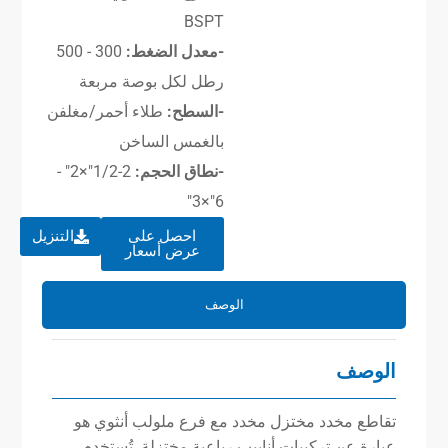
BSPT
-معدل الضغط:
300 - 500
رطل لكل بوصة مربعة
-السطح:
طلاء أحمر/مغلفن
بالغمس الساخن
-نطاق الحجم:
2-1/2″×2″ -
6″×3″
احصل على
التنزيل
عرض أسعار
الوصف
الوصف
تقاطع مخدد مختزل مخدد مع فرع ملولب أنثوي هو
عبارة عن تركيبات أنابيب رباعية مختزلة. تُستخدم