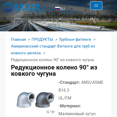
RU
EN
AR
FR
Главная
ПРОДУКТЫ
Трубные фитинги
ES
Американский стандарт Фитинги для труб из
ковкого железа
Редукционное колено 90° из ковкого чугуна
Редукционное колено 90° из
ковкого чугуна
-Стандарт:
ANSI/ASME
B16.3
UL/FM
-Материал:
Малеиновый чугун