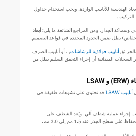
د الهندسية للأنابيب الواردة. ويجب استخدام جداول
 التركيب.
ي وسماكة الجدار. ومن المراجع الشائعة ما يلي:
أبعاد
لانخفاض) يظل ضمن الحدود المحددة في قواعد التصميم.
والحرائق
أنابيب فولاذية للرشاشات
, ، أو أنابيب الصرف
ر السجلات الميدانية أن إجراء التحقق السليم يقلل من
LSAW
ل
أنابيب LSAW
قد تحتوي على تشوهات طفيفة في
سمكًا. وهي تتطلب إجراء عملية شطف آلي. ويُعد الشطف على
شكل حرف V مفرد أو مركب بزاوية تتراوح بين 30° و35° خيارًا مناسبًا. يجب الحفاظ على سطح الجذر عند 1.5 مم إلى 2.0 مم.