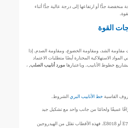
فضة جدًّا أو ارتفاعها إلى درجة عالية جدًّا أثناء
قوة.
 مقاومة الشد، ومقاومة الخضوع، ومقاومة الصدم. إذا
يجب أن تستوفي المواد الاستهلاكية المختارة أيضًا متطلبات الاعتماد
مشاريع خطوط الأنابيب. وباعتبارها
مورد أنابيب الصلب
, ،
خط الأنابيب البري
الشروط.
سليلوزية مثل E6010 أو E8010. فهي توفر اختراقًا عميقًا ولحامًا من جانب واحد مع تشكيل جيد
عمليات التعبئة والتغطية: استخدم أقطابًا قاعدية منخفضة الهيدروجين مثل E7018 أو E8018. فهذه الأقطاب تقلل من الهيدروجين