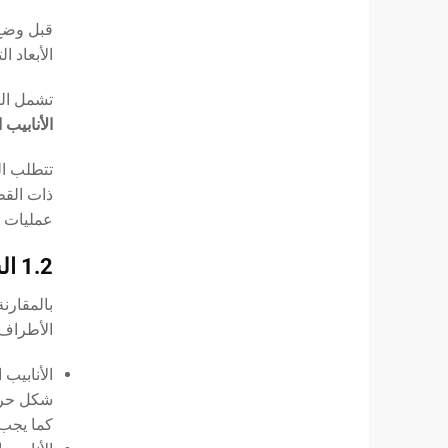
قبل وضع 
الأبعاد 
تشمل الم
الأنابيب الفولاذ 
تتطلب الت
ذات القط
عمليات إعا
1.2 الشطف الدقيق في الموقع للأنابيب الملحومة بالكهرباء (ERW) و
بالمقارنة
الأطراف 
كما يجب ضبط 