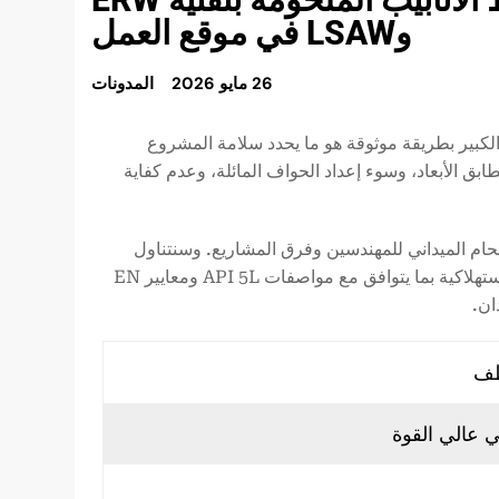
وLSAW في موقع العمل
26 مايو 2026
المدونات
 الكبير بطريقة موثوقة هو ما يحدد سلامة المشروع
ابق الأبعاد، وسوء إعداد الحواف المائلة، وعدم كفاية
اللحام الميداني للمهندسين وفرق المشاريع. وسنتناول
تصميم الحواف المائلة، والتسخين المسبق للفولاذ عالي القوة، واختيار المواد الاستهلاكية بما يتوافق مع مواصفات API 5L ومعايير EN