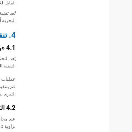
القابل ل
البحرية 
4. تنفيذ مواصفات إجراءات اللحام في الموقع (WPS)
4.1 «روت» و«هوت» و«فيل» و«كاب»: التحكم في التمرير
يُعد التح
التقنية 
عمليات ا
قم بتنفي
التبريد 
4.2 التعامل مع نقطة تقاطع اللحامات الطولية واللحامات المحيطية
بزاوية 30 درجة. تجنب تداخل اللحامات الطولية.