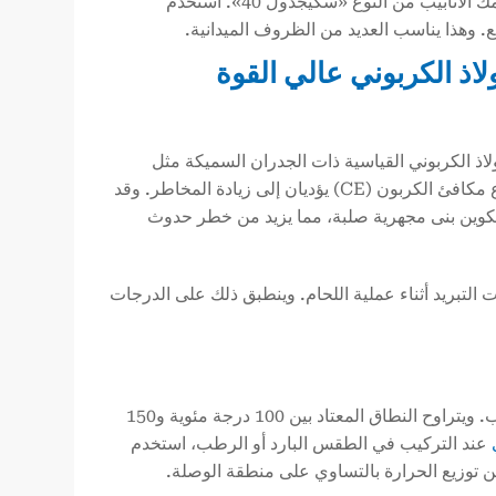
الأنابيب الملحومة بالكهرباء (ERW): غالبًا ما يكون سمك الجدار قياسيًا، مثل سمك الأنابيب من النوع «سكيجدول 40». استخدم
. وهذا يناسب العديد من الظروف الميدانية.
 درجات عالية القوة مثل API 5L X65، أو مواد الفولاذ الكربوني القياسية ذات الجدران السميكة مثل
, ، كما أن زيادة سماكة الجدران وارتفاع مكافئ الكربون (CE) يؤديان إلى زيادة المخاطر. وقد
لسريع في منطقة اللحام والمنطقة المتأثرة بالحرارة (HAZ) إلى تكوين بنى مجهرية صلبة، مما يزيد من خطر حدوث
التبريد أثناء عملية اللحام. وينطبق ذلك على الدرجات
اضبط درجة حرارة التسخين المسبق وفقًا للظروف المحيطة ومواصفات الأنابيب. ويتراوح النطاق المعتاد بين 100 درجة مئوية و150
عند التركيب في الطقس البارد أو الرطب، استخدم
 من توزيع الحرارة بالتساوي على منطقة الوصلة.