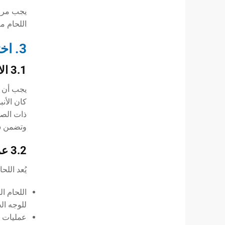
يجب مراقب
اللحام مت
3. اختيار المواد الاستهلاكية: مطابقة المعايير ودرجات القوة
3.1 الالتزام بالمعايير الدولية (API
يجب أن ت
كان الأن
ذات الصل
وتضمن شرك
3.2 عملية اللحام وتركيبات المواد الاستهلاكية
يُعد اللحام SMAW (اللحام بالقضيب) وسيلة موثوقة للأنابيب البعيدة أو 
للوجه ال