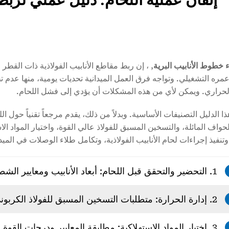
 خطوط الأنابيب البرية
, ، إن ربط مقاطع الأنابيب الفولاذية ذات القطر
عمره التشغيلي. وتواجه فرق العمل الميدانية تحديات يومية، منها عدم تط
لحراري. ويمكن لأي من هذه المشكلات أن يؤدي إلى فشل اللحام.
ا الدليل التصنيفات الأساسية. وبدلاً من ذلك، يقدم مرجعاً تقنياً حول 
1. التحضير والتحقق قبل اللحام: أبعاد الأنابيب ومعايير الشطف
2. إدارة الحرارة: متطلبات التسخين المسبق للفولاذ الكربوني عالي القوة
3. اختيار المواد الاستهلاكية: مطابقة المعايير ودرجات القوة