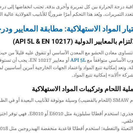
ة درجة الحرارة بين كل تمريرة وأخرى بدقة. تجنب انخفاضها إلى درجة منخ
عدد التمريرات. ويُعد هذا التحكم أمرًا ضروريًّا للأنابيب الفولاذية عالية ال
5L
& EN 10217)
تساوى معادن الحشو مع المعدن الأساسي أو تتفوق عليه قليلاً من حيث
بوب الأساسي متوافقاً مع
API 5L
أو معايير EN 10217، 
ة. وتعد إمكانية تتبع المواد واعتماد الجهات الخارجية أمرين أساسيين ل
ة «ألاند» إمكانية تتبع المواد.
في الظروف القاسية
اللحام الجذري: استخدم أقطابًا 
خلفي.