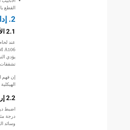
القطع با
2. إدارة الحرارة: متطلبات التسخين المسبق للفولاذ الكربوني عالي القوة
2.1 الأسس المعدنية لمنع تشقق المعادن
TM A106
تشققات ن
إن فهم ا
الهيكلية
2.2 إرشادات درجة حرارة التسخين المسبق في الموقع
درجة مئو
وسائد ال