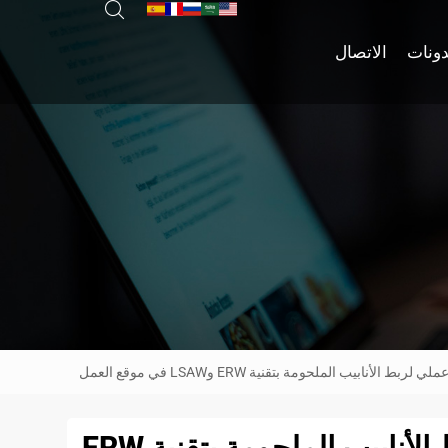
دونات
الاتصال
 الأنابيب الملحومة بتقنية ERW وLSAW في موقع العمل
إتقان عملية اللحام: دليل عملي لربط الأنابيب الملحومة بتقنية ERW