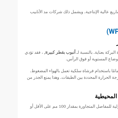
مناسبة للمشاريع عالية الإنتاجية. ويشمل ذلك شركات مد الأنابيب
لبركة بعناية. بالنسبة لـ
أنبوب بقطر كبير
s
, ، فقد تؤدي
أوضاع المستوية أو فوق الرأس.
تمامًا باستخدام فرشاة سلكية تعمل بالهواء المضغوط.
جة الحرارة المحددة بين الطبقات. وهذا يمنع الجذر من
عند محاذاة الأنابيب الفولاذية المصنعة بتقنية LSAW، يجب إزاحة اللحامات الطولية للمفاصل المتجاورة بمقدار 100 مم على الأقل أو