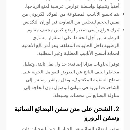
أفقياً وتثبيتها بواسطة عوارض عرضية لمنع انزياحها.
يتم تجميع الأنابيب المصنوعة من الفولاذ الكربوني من
نفس الحجم للتخلص من التفاوت في أوزان التكديس.
يُترك فراغ رأسي صغير لوضع كيس مجفف مقاوم
للرطوبة من أجل الحفاظ على استقرار مستوى
الرطوبة داخل الحاويات المغلقة، وهو أمر بالغ الأهمية
لحماية أسطح الأنابيب المطلية وغير المطلية.
توفر الحاويات مزايا إضافية: جداول نقل ثابتة، وتقليل
مخاطر التلف الناتج عن التعرض للعوامل الجوية على
سطح السفينة المكشوف، ونقل مباشر وسلس إلى
الشاحنات البرية في موانئ الوصول دون الحاجة إلى
مناولة البضائع في محطات وسيطة.
2. الشحن على متن سفن البضائع السائبة
وسفن الرورو
سفن البضائع السائبة هي الخيار الوحيد للشحنات ذات