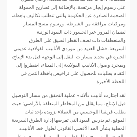
على رسوم إيجار مرتفعة، بالإضافة إلى تصاريح الحمولة
الضخمة الصادرة عن الحكومة والتي تتطلب تكاليف باهظة،
ومركبات مرافقة من الشرطة، ورسوم مسح المسار
لضمان المرور عبر الجسور ذات القيود الوزنية
والمنعطفات ذات نصف القطر الضيق على الطرق
السريعة. فشل العديد من موردي الأنابيب الفولاذية عديمي
الخبرة في تحديد مسارات النقل إلى الوجهة قبل بدء الإنتاج،
وبمجرد وصول الأنابيب الفولاذية إلى الميناء، اضطروا إلى
التقدم بطلبات للحصول على تراخيص باهظة الثمن في
اللحظة الأخيرة.
لقد اجتازت أنابيب «ألاند» عملية التحقق من مسار التوصيل
قبل الإنتاج، مما يقلل من المخاطر المتعلقة بالأراضي: حيث
يطلب فريقنا اللوجستي من العملاء تزويده بإحداثيات
الموقع، ثم يدرس القيود التي تفرضها إدارة الطرق السريعة
المحلية بشأن الحد الأقصى القانوني لطول خط الأنابيب،
والعرض المسموح به للمقطورة، والوزن المسموح به على