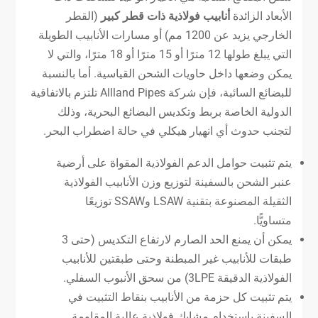
الأبعاد الزائدة
أنابيب فولاذية ذات قطر كبير
(القطر
الخارجي يزيد عن 1200 مم) أو مسارات الأنابيب الطويلة
التي يبلغ طولها 12 مترًا أو 15 مترًا أو 18 مترًا، والتي لا
يمكن وضعها داخل حاويات الشحن القياسية. أما بالنسبة
للبضائع السائبة، فإن شركة Allland Pipes تلتزم بالاتفاقية
الدولية الخاصة بربط وتكديس البضائع البحرية، وذلك
لتجنب حدوث أي انهيار هيكلي في حالة اضطراب البحر.
يتم تثبيت حوامل الدعم الفولاذية المقواة على أرضية
عنبر الشحن بالسفينة لتوزيع وزن الأنابيب الفولاذية
الثقيلة المصنوعة بتقنية LSAW وSSAW توزيعًا
متساويًّا.
يمكن أن يمنع الحد الصارم لارتفاع التكديس (حتى 3
طبقات للأنابيب غير المبطنة وحتى طبقتين للأنابيب
الفولاذية الدقيقة 3LPE) من سحق الأنبوب السفلي.
يتم تثبيت كل حزمة من الأنابيب بنقاط التثبيت في
السفينة باستخدام مشابك فولاذية عالية المقاومة