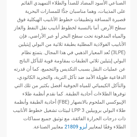
الصناعي الأسود المضاد للصدأ والطلاء التمهيدي القائم
على المذيبات، وهما مناسبان جدًّا للمسارات البحرية
قصيرة المسافة وتطبيقات خطوط الأنابيب الهيكلية فوق
سطح الأرض. أما بالنسبة لخطوط أنابيب نقل النفط والغاز
والمياه المدفونة تحت سطح البحر أو عبر الأراضي، فإن
الأنابيب الفولاذية المطلية بطبقة ثلاثية من البولي إيثيلين
(3LPE) تُعد المعيار الذهبي في هذا المجال. يتمتع نظام
البولي إيثيلين ثلاثي الطبقات بمقاومة قوية للتآكل الناتج
عن عمليات النقل بسبب التكديس والتجميع، كما أن قدرته
الدفاعية طويلة الأمد ضد تآكل التربة، والتجريد الكاثودي،
والتآكل الكيميائي للمياه الجوفية أفضل بكثير من تلك التي
توفرها الطلاءات أحادية الطبقة. كما نقدم أنظمة طلاء
الإيبوكسي الملحوم بالانصهار (FBE) أحادية الطبقة وأنظمة
طلاء البولي بروبيلين 3 LPP لبيئات تشغيل خطوط الأنابيب
ذات درجات الحرارة الفائقة، مع توثيق جميع سماكات
الطلاء وفقًا لمعايير
أيزو 21809
معايير الصناعة.