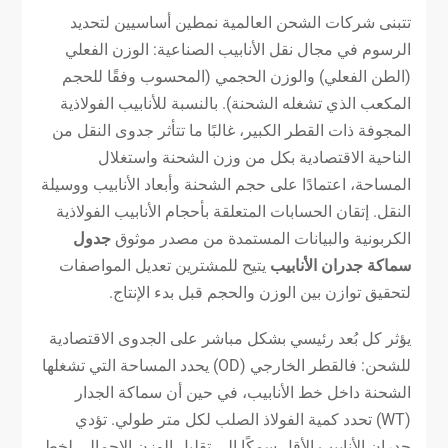
تتبنى شركات الشحن العالمية نمطين أساسيين لتحديد
الرسوم في مجال نقل الأنابيب الصناعية: الوزن الفعلي
(الطن الفعلي) والوزن الحجمي (المحسوب وفقًا للحجم
المكعب الذي تشغله الشحنة). بالنسبة للأنابيب الفولاذية
المجوفة ذات القطر الكبير، غالبًا ما تتأثر جدوى النقل من
الناحية الاقتصادية بكل من وزن الشحنة واستغلال
المساحة، اعتمادًا على حجم الشحنة وأبعاد الأنابيب ووسيلة
النقل. إتقان الحسابات المتعلقة بأحجام الأنابيب الفولاذية
الكربونية والبيانات المستمدة من مصدر موثوق
جدول
سماكة جدران الأنابيب
يتيح للمشترين تعديل المواصفات
لتحقيق توازن بين الوزن والحجم قبل بدء الإنتاج.
يؤثر كل بُعد رئيسي بشكل مباشر على الجدوى الاقتصادية
للشحن: فالقطر الخارجي (OD) يحدد المساحة التي تشغلها
الشحنة داخل خط الأنابيب، في حين أن سماكة الجدار
(WT) تحدد كمية الفولاذ الصلب لكل متر طولي. تؤدي
جدران الأنابيب الأقل سمكًا إلى تقليل الوزن الإجمالي لخط