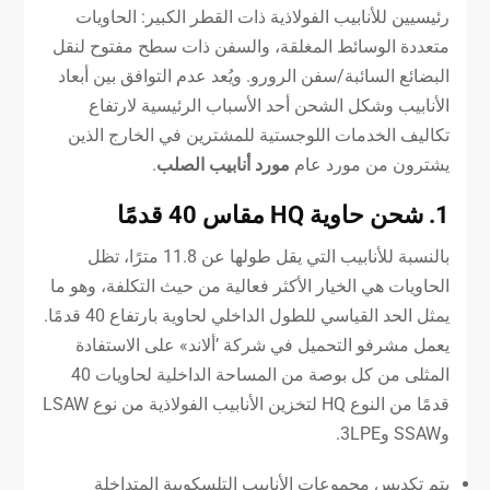
رئيسيين للأنابيب الفولاذية ذات القطر الكبير: الحاويات
متعددة الوسائط المغلقة، والسفن ذات سطح مفتوح لنقل
البضائع السائبة/سفن الرورو. ويُعد عدم التوافق بين أبعاد
الأنابيب وشكل الشحن أحد الأسباب الرئيسية لارتفاع
تكاليف الخدمات اللوجستية للمشترين في الخارج الذين
يشترون من مورد عام
مورد أنابيب الصلب
.
1. شحن حاوية HQ مقاس 40 قدمًا
بالنسبة للأنابيب التي يقل طولها عن 11.8 مترًا، تظل
الحاويات هي الخيار الأكثر فعالية من حيث التكلفة، وهو ما
يمثل الحد القياسي للطول الداخلي لحاوية بارتفاع 40 قدمًا.
يعمل مشرفو التحميل في شركة ’ألاند» على الاستفادة
المثلى من كل بوصة من المساحة الداخلية لحاويات 40
قدمًا من النوع HQ لتخزين الأنابيب الفولاذية من نوع LSAW
وSSAW و3LPE.
يتم تكديس مجموعات الأنابيب التلسكوبية المتداخلة