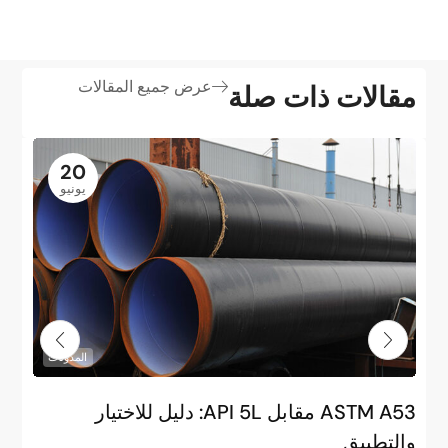
عرض جميع المقالات
مقالات ذات صلة
20
يونيو
المدونات
ASTM A53 مقابل API 5L: دليل للاختيار
م
والتطبيق
ا