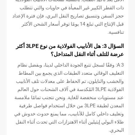
ذات القطر الكبير غير المعبأة في حاويات والتي تتطلب
حجز السفن وتنسيق تصاريح النقل البري، فإن فترة الإعداد
قبل الإنتاج التي تبلغ 14 يومًا توفر أسعار الشحن الأكثر
تنافسية.
السؤال 3: هل الأنابيب الفولاذية من نوع 3LPE أكثر
عرضة للتلف أثناء النقل المتداخل؟
A 3: وفقًا لسجل تتبع الجودة الداخلي لدينا، وبفضل نظام
التغليف الوقائي متعدد الطبقات الذي يجمع بين المطاط
والخشب والنايلون، تم الحفاظ على معدلات تلف الأنابيب
الفولاذية 3LPE المُكدسة في آلاف الشحنات حول العالم
عند مستويات منخفضة للغاية. ونحن نتجنب تمامًا ملامسة
المعدن لطبقة 3LPE من خلال استخدام فواصل طرفية
وتغليف داخلي كامل للأنابيب، مما يمنع حدوث خدوش في
طلاء البولي إيثيلين أثناء الاهتزازات التي تحدث أثناء النقل
البحري.