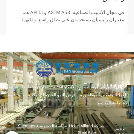
في مجال الأنابيب الصناعية، ASTM A53 وAPI 5L هما
ف
معياران رئيسيان يستخدمان على نطاق واسع، ولكنهما
م
مختلفان تمامًا في الوضعيات. ASTM...
ا
سنظل ثابتين في مهمتنا، ونقود الابتكار لتقديم منتجات وخدمات استثنائية
للعملاء، وتمكين الموظفين من فرص النمو العابرة للتحولات، وخلق قيمة
مستدامة للمجتمع.
شركة Hebei Allland
سياسة الخصوصية
Sitemaps
حقوق
Steel Pipe