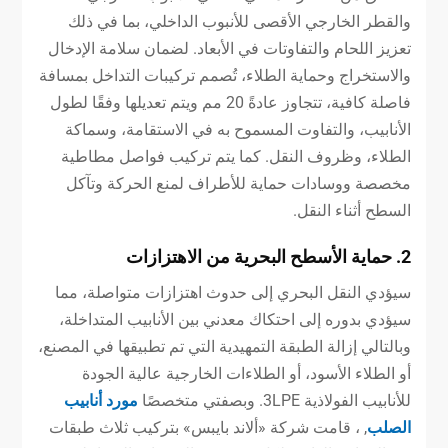
والقطر الخارجي الأقصى للأنبوب الداخلي، بما في ذلك
تعزيز اللحام والتفاوتات في الأبعاد. لضمان سلامة الإدخال
والاستخراج وحماية الطلاء، تُصمم تركيبات التداخل بمسافة
فاصلة كافية، تتجاوز عادةً 20 مم ويتم تعديلها وفقًا لطول
الأنابيب، والتفاوت المسموح به في الاستقامة، وسماكة
الطلاء، وظروف النقل. كما يتم تركيب فواصل مطاطية
مخصصة ووسادات حماية للأطراف لمنع الحركة وتآكل
السطح أثناء النقل.
2. حماية الأسطح البحرية من الاهتزازات
سيؤدي النقل البحري إلى حدوث اهتزازات متواصلة، مما
سيؤدي بدوره إلى احتكاك معدني بين الأنابيب المتداخلة،
وبالتالي إزالة الطبقة التمهيدية التي تم تطبيقها في المصنع،
أو الطلاء الأسود، أو الطلاءات الخارجية عالية الجودة
للأنابيب الفولاذية 3LPE. وبصفتي متخصصًا
مورد أنابيب
الصلب
, ، قامت شركة «ألاند بايبس» بتركيب ثلاث طبقات