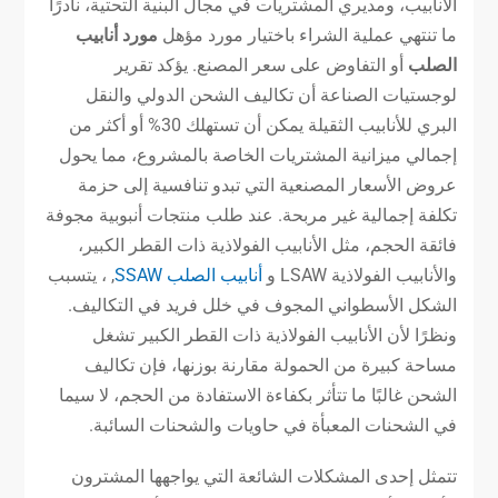
الأنابيب، ومديري المشتريات في مجال البنية التحتية، نادرًا
ما تنتهي عملية الشراء باختيار مورد مؤهل
مورد أنابيب
الصلب
أو التفاوض على سعر المصنع. يؤكد تقرير
لوجستيات الصناعة أن تكاليف الشحن الدولي والنقل
البري للأنابيب الثقيلة يمكن أن تستهلك 30% أو أكثر من
إجمالي ميزانية المشتريات الخاصة بالمشروع، مما يحول
عروض الأسعار المصنعية التي تبدو تنافسية إلى حزمة
تكلفة إجمالية غير مربحة. عند طلب منتجات أنبوبية مجوفة
فائقة الحجم، مثل الأنابيب الفولاذية ذات القطر الكبير،
والأنابيب الفولاذية LSAW و
أنابيب الصلب SSAW
, ، يتسبب
الشكل الأسطواني المجوف في خلل فريد في التكاليف.
ونظرًا لأن الأنابيب الفولاذية ذات القطر الكبير تشغل
مساحة كبيرة من الحمولة مقارنة بوزنها، فإن تكاليف
الشحن غالبًا ما تتأثر بكفاءة الاستفادة من الحجم، لا سيما
في الشحنات المعبأة في حاويات والشحنات السائبة.
تتمثل إحدى المشكلات الشائعة التي يواجهها المشترون