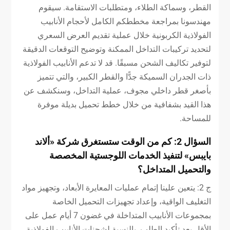
القطر، وسماكة الطلاء، ومتطلبات الاستقامة. سيقوم
مهندسونا بمراجعة مخططكم الكامل لأحجام الأنابيب
الفولاذية الكربونية خلال عملية تقديم العرض السعري
لتحديد تركيبات التداخل الممكنة وتوضيح التوقعات الدقيقة
لتوفير تكاليف الشحن مسبقًا. قد لا تدعم الأنابيب الفولاذية
ذات الجدران السميكة جدًّا والقطر الكبير، والتي تتميز
بأصغر قطر داخلي مجوف، عملية التداخل، وسنكشف عن
هذا القيد بشفافية من خلال خطط تحميل بديلة موفرة
للمساحة.
السؤال 2: كم من الوقت ستستغرق شركة «ألاند
بايبس» لتنفيذ الخدمات اللوجستية المخصصة
والتحميل المتداخل؟
ج 2: يتعين علينا إتمام عمليات المعايرة الأبعاد، وتجهيز مواد
التغليف الواقية، وإعداد تجهيزات التحميل الخاصة
بمجموعات الأنابيب المتداخلة في غضون 7 أيام عمل على
الأقل بعد تأكيد الطلب. بالنسبة لشحنات الأنابيب الفولاذية