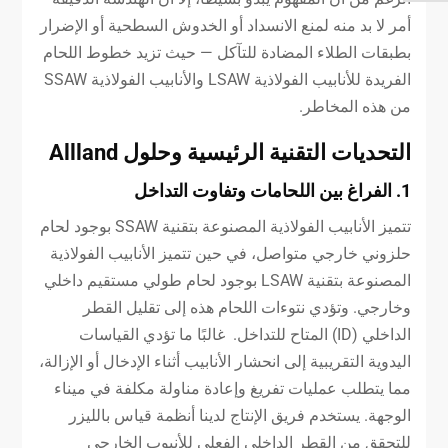
أمر لا بد منه لمنع الانسداد أو الخدوش السطحية أو الإضرار
بطبقات الطلاء المضادة للتآكل — حيث تزيد خطوط اللحام
الفريدة للأنابيب الفولاذية LSAW والأنابيب الفولاذية SSAW
من هذه المخاطر.
التحديات التقنية الرئيسية وحلول Allland
1. الفراغ بين اللحامات وتفاوت التداخل
تتميز الأنابيب الفولاذية المصنوعة بتقنية SSAW بوجود لحام
حلزوني خارجي متواصل، في حين تتميز الأنابيب الفولاذية
المصنوعة بتقنية LSAW بوجود لحام طولي مستقيم داخلي
وخارجي. وتؤدي نتوءات اللحام هذه إلى تقليل القطر
الداخلي (ID) المتاح للتداخل. غالبًا ما تؤدي القياسات
اليدوية التقريبية إلى انحشار الأنابيب أثناء الإدخال أو الإزالة،
مما يتطلب عمليات تفريغ وإعادة مناولة مكلفة في ميناء
الوجهة. يستخدم فريق الإنتاج لدينا أنظمة قياس بالليزر
للتحقق من القطر الداخلي الفعلي للأنبوب الخارجي