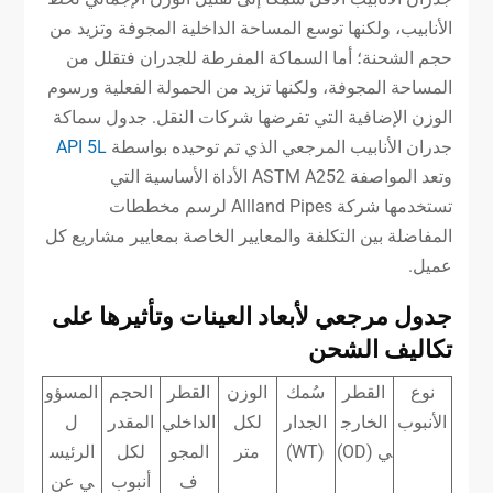
الأنابيب، ولكنها توسع المساحة الداخلية المجوفة وتزيد من
حجم الشحنة؛ أما السماكة المفرطة للجدران فتقلل من
المساحة المجوفة، ولكنها تزيد من الحمولة الفعلية ورسوم
الوزن الإضافية التي تفرضها شركات النقل. جدول سماكة
جدران الأنابيب المرجعي الذي تم توحيده بواسطة
API 5L
وتعد المواصفة ASTM A252 الأداة الأساسية التي
تستخدمها شركة Allland Pipes لرسم مخططات
المفاضلة بين التكلفة والمعايير الخاصة بمعايير مشاريع كل
عميل.
جدول مرجعي لأبعاد العينات وتأثيرها على
تكاليف الشحن
نوع
القطر
سُمك
الوزن
القطر
الحجم
المسؤو
الأنبوب
الخارج
الجدار
لكل
الداخلي
المقدر
ل
ي (OD)
(WT)
متر
المجو
لكل
الرئيس
ف
أنبوب
ي عن