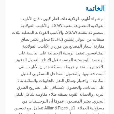
الخاتمة
تم شراء
أنابيب فولاذية ذات قطر كبير
, ، فإن الأنابيب
الفولاذية المصنوعة بتقنية LSAW، والأنابيب الفولاذية
المصنوعة بتقنية SSAW، والأنابيب الفولاذية المطلية بثلاث
طبقات من البولي إيثيلين (3LPE) تتجاوز بكثير نطاق
مقارنة أسعار المصانع بين موردي الأنابيب الفولاذية
المتنافسين. تعتمد الربحية الإجمالية على اليابسة على
الهندسة اللوجستية المنسقة قبل الإنتاج: التعديل الدقيق
للأحجام باستخدام خريطة سماكة جدران الأنابيب التي
أثبتت فعاليتها، والتحميل المتداخل التلسكوبي لتقليل
التكاليف، واختيار وسائل النقل بالحاويات والسائبة بناءً
على البيانات، والحصول الاستباقي على تصاريح الطرق
البرية، والحماية القوية بطبقة طلاء مقاومة للتآكل للنقل
البحري. يعتبر المصنعون عمومًا أن اللوجستيات من
مسؤولية العملاء، لكن Allland Pipes تتعامل مع تحسين