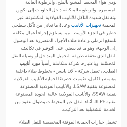
يؤدي هواء المحيط المشبع بالملح، والرطوبة العالية
المستمرة، والرطوبة المتكثفة داخل الحاويات إلى تكوين
بيئة نقل شديدة التآكل للأنابيب الفولاذية المكشوفة. غير
المحمية
تجهيزات الأنابيب
وعادةً ما تعاني من تآكل سطحي
خطير في الجزء الأوسط، مما يستلزم إجراء أعمال مكلفة
للسفع الرملي وإعادة طلاء الأجزاء المتضررة بعد الوصول
إلى الوجهة، وهو ما قد يقضي على التوفير في تكاليف
النقل الذي تحققه طريقة التحميل المتداخل أو وسيلة النقل
المُحسَّنة. وباعتبارها شركة متكاملة رأسياً
مورد أنابيب
الصلب
, ، تعمل شركة «ألاند بايبس» بخطوط طلاء داخلية
مؤتمتة بالكامل، صُممت خصيصًا لحماية الأنابيب الفولاذية
المصنوعة بتقنية LSAW، والأنابيب الفولاذية المصنوعة
بتقنية SSAW، والأنابيب الفولاذية عالية الجودة المصنوعة
بتقنية 3LPE، أثناء النقل عبر المحيطات وطوال عقود من
الخدمة التشغيلية بعد التركيب.
تشمل خيارات الحماية المؤقتة المخصصة للنقل الطلاء