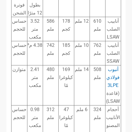
بطول
فوترة
12 مترًا
الشحن
أنابيب
610
12 ملم
178
586
3.52
حساس
الصلب
ملم
كجم
ملم
متر
للحجم
LSAW
مكعب
أنابيب
762
10 ملم
185
742
4.38 م³
حساس
الصلب
ملم
كجم
ملم
للحجم
SSAW
أنبوب
508
14 ملم
169
480
2.41
متوازن
فولاذي
ملم
كيلوغرا
ملم
متر
3LPE
مًا
مكعب
(قاعدة
LSAW)
أحجام
324
6 ملم
47
312
0.98
حساس
الأنابيب
ملم
كيلوغرا
ملم
متر
للحجم
المصنو
مًا
مكعب