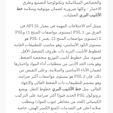
والخصائص الميكانيكية وتكنولوجيا التصنيع وطرق
الاختبار - وكلها ضرورية لضمان موثوقية وسلامة
خط
الأنابيب البري
العمليات.
يتمثل أحد الاختلافات المهمة في معيار API 5L في
الفرق بين PSL 1 (مستوى مواصفات المنتج 1) وPSL
2 (مستوى مواصفات المنتج 2). يعتبر PSL 1 هو
مستوى الكود الأساسي، وهو مناسب للتطبيقات العامة
لخطوط الأنابيب البرية ذات ظروف التشغيل الأقل
قسوة، مثل خطوط أنابيب التوزيع منخفضة الضغط.
وهو يحدد الحد الأدنى من متطلبات أداء المواد واختبارها
لضمان الأداء الأساسي والسلامة. وعلى النقيض من
ذلك، فإن PSL 2 هو مستوى مواصفات أكثر صرامة،
وهو مصمم للتطبيقات ذات الضغط العالي والإجهاد
العالي، مثل
خط الأنابيب البري
خطوط النقل. ويضع
بروتوكول PSL الجديد قيودًا أكثر صرامة على التركيب
الكيميائي (للحد من مخاطر عيوب المواد) ويتطلب
صلابة أعلى في الصدمات (لمنع الكسر الهش، خاصة