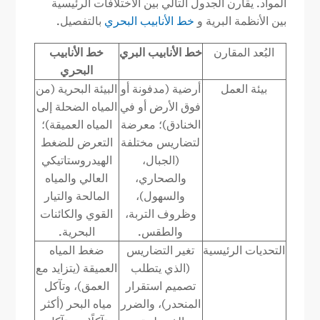
المواد. يقارن الجدول التالي بين الاختلافات الرئيسية
بين الأنظمة البرية و
خط الأنابيب البحري
بالتفصيل.
البُعد المقارن
خط الأنابيب البري
خط الأنابيب
البحري
بيئة العمل
أرضية (مدفونة أو
البيئة البحرية (من
فوق الأرض أو في
المياه الضحلة إلى
الخنادق)؛ معرضة
المياه العميقة)؛
لتضاريس مختلفة
التعرض للضغط
(الجبال،
الهيدروستاتيكي
والصحاري،
العالي والمياه
والسهول)،
المالحة والتيار
وظروف التربة،
القوي والكائنات
والطقس.
البحرية.
التحديات الرئيسية
تغير التضاريس
ضغط المياه
(الذي يتطلب
العميقة (يتزايد مع
تصميم استقرار
العمق)، وتآكل
المنحدر)، والضرر
مياه البحر (أكثر