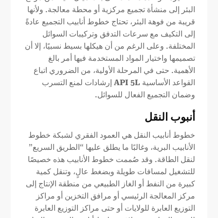
البئر إلى منشأة تجميع مركزية أو محطة معالجة. ولأنها
قريبة من فوهة البئر، تحتاج خطوط أنابيب التجميع عادةً
إلى التكيف مع سرعات التدفق وتركيبات السوائل
المختلفة. وعلى الرغم من أن هيكلها بسيط نسبيًا، إلا أن
تصميمها واختيار المواد المستخدمة فيها أمر بالغ
الأهمية. حتى في المرحلة الأولية، من الضروري اتباع
القواعد الأساسية
API 5L
إرشادات لمنع التسرب
وضمان التجميع الفعال للسوائل.
أنبوب النقل
خطوط أنابيب النقل هي العمود الفقري لشبكة خطوط
الأنابيب البرية، وغالبًا ما يطلق عليها “الطريق السريع”
لنقل الطاقة. وقد صُممت خطوط الأنابيب هذه خصيصًا
للتشغيل لمسافات طويلة وبضغط عالٍ، وتنقل كمية
كبيرة من النفط أو الغاز الطبيعي من منطقة الإنتاج إلى
مركز المعالجة الرئيسي أو مرافق التخزين أو مراكز
التوزيع العابرة للولايات أو حتى مراكز التوزيع العابرة