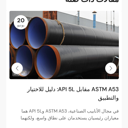
20
يونيو
المدونات
ASTM A53 مقابل API 5L: دليل للاختيار
م
والتطبيق
ا
في مجال الأنابيب الصناعية، ASTM A53 وAPI 5L هما
ف
معياران رئيسيان يستخدمان على نطاق واسع، ولكنهما
م
مختلفان تمامًا في الوضعيات. ASTM...
ا