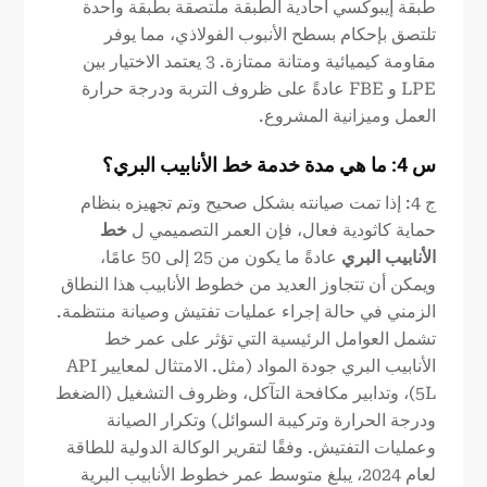
طبقة إيبوكسي أحادية الطبقة ملتصقة بطبقة واحدة
تلتصق بإحكام بسطح الأنبوب الفولاذي، مما يوفر
مقاومة كيميائية ومتانة ممتازة. 3 يعتمد الاختيار بين
LPE و FBE عادةً على ظروف التربة ودرجة حرارة
العمل وميزانية المشروع.
س 4: ما هي مدة خدمة خط الأنابيب البري؟
ج 4: إذا تمت صيانته بشكل صحيح وتم تجهيزه بنظام
حماية كاثودية فعال، فإن العمر التصميمي ل
خط
الأنابيب البري
عادةً ما يكون من 25 إلى 50 عامًا،
ويمكن أن تتجاوز العديد من خطوط الأنابيب هذا النطاق
الزمني في حالة إجراء عمليات تفتيش وصيانة منتظمة.
تشمل العوامل الرئيسية التي تؤثر على عمر خط
الأنابيب البري جودة المواد (مثل. الامتثال لمعايير API
5L)، وتدابير مكافحة التآكل، وظروف التشغيل (الضغط
ودرجة الحرارة وتركيبة السوائل) وتكرار الصيانة
وعمليات التفتيش. وفقًا لتقرير الوكالة الدولية للطاقة
لعام 2024، يبلغ متوسط عمر خطوط الأنابيب البرية