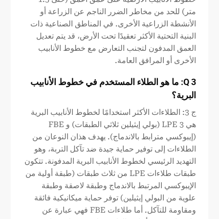
متر) للحد من مخاطر الضرر الناجم عن الزراعة أو
الأنشطة الزراعية الأخرى. في المناطق الصناعية ذات
البنية التحتية الأكثر تعقيدًا تحت الأرض، قد يتم تعديل
العمق المدفون لتجنب التعارض مع خطوط الأنابيب
الأخرى أو المرافق العامة.
Q
3: ما هو الطلاء المستخدم في خطوط الأنابيب
البرية؟
ج 3: الطلاءات الأكثر استخدامًا لخطوط الأنابيب البرية
هي 3 LPE (بولي إيثيلين ثلاثي الطبقات) و FBE
(إيبوكسي مترابط بالاندماج). يهدف هذان النوعان من
الطلاءات إلى توفير حماية جيدة ضد تآكل التربة، وهو
التهديد الرئيسي لخطوط الأنابيب البرية المدفونة. تتكون
طبقات طلاءات LPE من ثلاث طبقات (طبقة أولية من
الإيبوكسي المرتبط بالاندماج وطبقة لاصقة وطبقة
علوية من البولي إيثيلين) توفر حماية ميكانيكية فائقة
ومقاومة للتآكل. أما طلاءات FBE فهي عبارة عن