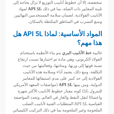
منخفضة، إلا أن خطوط أنابيب التوزيع لا تزال بحاجة إلى
تلبية المعايير ذات الصلة، بما في ذلك
API 5L
لمواد
الأنابيب الفولاذية، لضمان سلامة المستخدمين النهائيين
ومنع التسرب في المناطق المكتظة بالسكان.
المواد الأساسية: لماذا
API 5L
هل
هذا مهم؟
غالبية
خط الأنابيب البري
يتم بناء الأنظمة باستخدام
الفولاذ الكربوني، وهي مادة تم اختيارها بسبب ارتفاع
نسبة قوتها إلى وزنها، ومتانتها، وفعاليتها من حيث
التكلفة. ومع ذلك، يعتمد أداء وسلامة هذه الأنابيب
الفولاذية إلى حد كبير على مدى استيفائها للمعايير
الدولية، ومن بينها
API 5L
(مواصفات المعهد الأمريكي
للبترول 5L) كونه معيار خطوط الأنابيب الأكثر شهرة
واعتمادًا لنقل النفط والغاز في العالم. وتحدد المواصفة
القياسية API 5L المتطلبات الفنية لأنابيب الصلب
الملحومة وغير الملحومة بما في ذلك التركيب الكيميائي