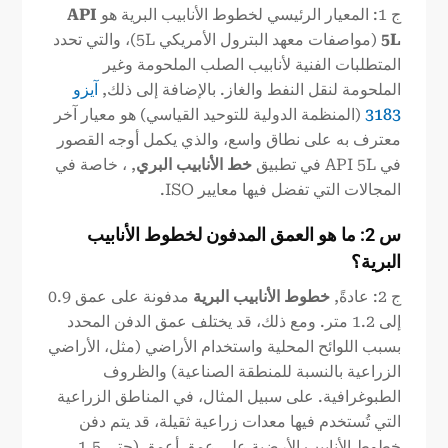
ج 1: المعيار الرئيسي لخطوط الأنابيب البرية هو
API
5L
(مواصفات معهد البترول الأمريكي 5L)، والتي تحدد
المتطلبات الفنية لأنابيب الصلب الملحومة وغير
الملحومة لنقل النفط والغاز. بالإضافة إلى ذلك,
آيزو
3183
(المنظمة الدولية للتوحيد القياسي) هو معيار آخر
معترف به على نطاق واسع، والذي يكمل أوجه القصور
في API 5L في تطبيق
خط الأنابيب البري
, ، خاصة في
المجالات التي تفضل فيها معايير ISO.
س 2: ما هو العمق المدفون لخطوط الأنابيب
البرية؟
ج 2: عادةً,
خطوط الأنابيب البرية
مدفونة على عمق 0.9
إلى 1.2 متر. ومع ذلك، قد يختلف عمق الدفن المحدد
بسبب اللوائح المحلية واستخدام الأراضي (مثل، الأراضي
الزراعية بالنسبة للمنطقة الصناعية) والظروف
الطبوغرافية. على سبيل المثال، في المناطق الزراعية
التي تُستخدم فيها معدات زراعية ثقيلة، قد يتم دفن
خطوط الأنابيب الأرضية على عمق أعمق (حتى 1.5