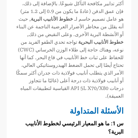
أكثر تدابير مكافحة التآكل شيوعًا. بالإضافة إلى ذلك،
فإن عمق الدفن (عادةً ما يكون من 0.9 إلى 1.2 متر)
هو عامل تصميم حاسم لـ
خطوط الأنابيب البرية
, حيث
أنه يقلل من مخاطر الأضرار العرضية الناجمة عن البناء
أو الأنشطة البرية الأخرى. وعلى النقيض من ذلك,
خطوط الأنابيب البحرية
تواجه تحدي الطفو الفريد من
نوعه، وهناك حاجة إلى طلاء الوزن الخرساني (CWC)
للحفاظ على ثبات خط الأنابيب في قاع البحر. كما أنها
تحتاج أيضًا إلى تحمل الضغط الهيدروستاتيكي العالي،
الأمر الذي يتطلب أنابيب فولاذية ذات جدران أكثر سمكًا
أو أنابيب فولاذية ذات درجة أعلى (غالبًا ما تتجاوز
درجات API 5L X70/X80 القياسية لتطبيقات المياه
العميقة).
الأسئلة المتداولة
س 1: ما هو المعيار الرئيسي لخطوط الأنابيب
البرية؟