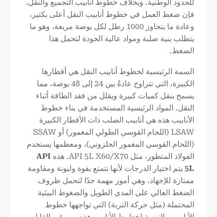
للحدود الوطنية. وبخلاف خطوط أنابيب التجميع والنقل،
فإن ضغط العمل في خطوط أنابيب النقل أعلى بكثير،
وعادة ما يتجاوز 1000 رطل لكل بوصة مربعة، وهو ما
يتطلب بنية صلبة ومواد عالية الجودة لتحمل هذا
الضغط.
السمة الرئيسية لخطوط أنابيب النقل هي أقطارها
الكبيرة، التي تتراوح عادةً بين 24 إلى 48 بوصة، مما
يسمح بنقل كميات كبيرة ويقلل من فقد الطاقة أثناء
النقل. المواد الرئيسية المستخدمة في بناء خطوط
الأنابيب هذه هي أنابيب الصلب ذات الأقطار الكبيرة
LSAW (اللحام القوسي الطولي المغمور) أو SSAW
(اللحام القوسي المغمور الحلزوني)، ومعظمها يستخدم
الفولاذ المتطور، مثل API 5L X60/X70. هذه
API
5L
يتم اختيار الدرجات لأنها تتمتع بقوة وليونة ومقاومة
ممتازة للإجهاد، وهي أمور مهمة جدًا لتحمل ظروف
الضغط العالي على المدى الطويل والضغوط البيئية
المحتملة (مثل حركة التربة) التي تواجهها خطوط
الأنابيب. بالنسبة لخطوط الأنابيب هذه، من غير القابل