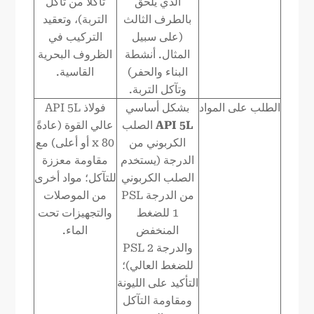
الذي يلحق
تآكلًا من تآكل
بالطرف الثالث
التربة)، وتعقيد
(على سبيل
التركيب في
المثال. أنشطة
الظروف البحرية
البناء والحفر)
القاسية.
وتآكل التربة.
الطلب على المواد
بشكل أساسي
فولاذ API 5L
API 5L
الصلب
عالي القوة (عادةً
الكربوني من
x 80 أو أعلى) مع
الدرجة (يستخدم
مقاومة معززة
الصلب الكربوني
للتآكل؛ مواد أخرى
من الدرجة PSL
من الموصلات
1 للضغط
والتجهيزات تحت
المنخفض
الماء.
والدرجة PSL 2
للضغط العالي)؛
التأكيد على الليونة
ومقاومة التآكل