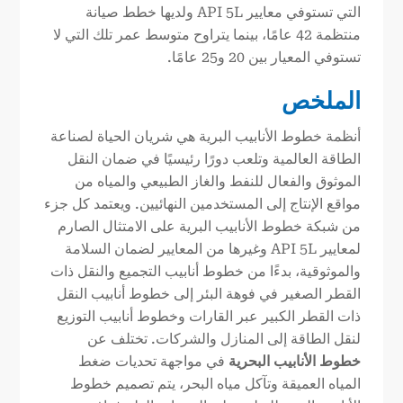
التي تستوفي معايير API 5L ولديها خطط صيانة
منتظمة 42 عامًا، بينما يتراوح متوسط عمر تلك التي لا
تستوفي المعيار بين 20 و25 عامًا.
الملخص
أنظمة خطوط الأنابيب البرية هي شريان الحياة لصناعة
الطاقة العالمية وتلعب دورًا رئيسيًا في ضمان النقل
الموثوق والفعال للنفط والغاز الطبيعي والمياه من
مواقع الإنتاج إلى المستخدمين النهائيين. ويعتمد كل جزء
من شبكة خطوط الأنابيب البرية على الامتثال الصارم
لمعايير API 5L وغيرها من المعايير لضمان السلامة
والموثوقية، بدءًا من خطوط أنابيب التجميع والنقل ذات
القطر الصغير في فوهة البئر إلى خطوط أنابيب النقل
ذات القطر الكبير عبر القارات وخطوط أنابيب التوزيع
لنقل الطاقة إلى المنازل والشركات. تختلف عن
خطوط الأنابيب البحرية
في مواجهة تحديات ضغط
المياه العميقة وتآكل مياه البحر، يتم تصميم خطوط