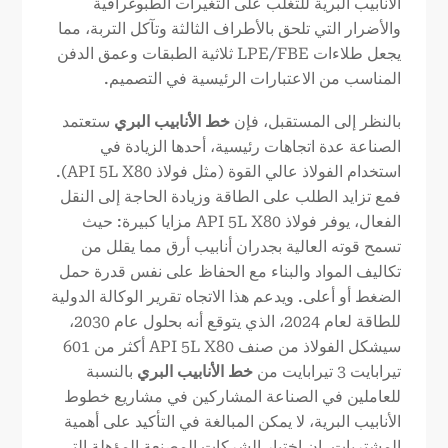
الأنابيب البرية للتغلب على التغيرات الطبوغرافية
والأضرار التي تلحق بالأطراف الثالثة وتآكل التربة، مما
يجعل طلاءات LPE/FBE ثلاثية الطبقات وعمق الدفن
المناسب من الاعتبارات الرئيسية في التصميم.
بالنظر إلى المستقبل، فإن
خط الأنابيب البري
ستعتمد
الصناعة عدة اتجاهات رئيسية، أحدها الزيادة في
استخدام الفولاذ عالي القوة (مثل فولاذ API 5L X80).
فمع تزايد الطلب على الطاقة وزيادة الحاجة إلى النقل
الفعال، يوفر فولاذ API 5L X80 مزايا كبيرة: حيث
تسمح قوته العالية بجدران أنابيب أرق مما يقلل من
تكاليف المواد والبناء مع الحفاظ على نفس قدرة حمل
الضغط أو أعلى. ويدعم هذا الاتجاه تقرير الوكالة الدولية
للطاقة لعام 2024، الذي يتوقع أنه بحلول عام 2030،
سيشكل الفولاذ من صنف API 5L X80 أكثر من 601
تيرابايت 3 تيرابايت من
خط الأنابيب البري
بالنسبة
للعاملين في الصناعة المشاركين في مشاريع خطوط
الأنابيب البرية، لا يمكن المبالغة في التأكيد على أهمية
المشتريات. إن اختيار الشركات المصنعة المؤهلة التي