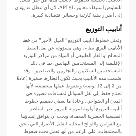
للتفاوض استيفاء معايير API 5L، لأن أي عطل قد يؤدي
إلى أضرار بيئية كارثية وخسائر اقتصادية كبيرة.
أنابيب التوزيع
وتمثل خطوط أنابيب التوزيع “الميل الأخير” من
خط
الأنابيب البري
نظام، وهي مسؤولة عن نقل النفط
المعالج أو الغاز الطبيعي أو المياه من مراكز التوزيع
الإقليمية إلى المستخدمين النهائيين، بما في ذلك
المستخدمين السكنيين والتجاريين والصناعيين. وقد
صُممت هذه الأنابيب بحيث تكون أقطارها صغيرة (عادةً
من 2 إلى 12 بوصة) وضغوط عملها منخفضة، لأنها
تحتاج فقط إلى نقل السوائل لمسافات قصيرة في
المدن أو الضواحي. وعادةً ما يعطي تصميم خطوط
أنابيب التوزيع أولوية لمرونة المرور عبر المناظر
الطبيعية الحضرية المعقدة، ويجب أن يتوافق إنشاؤها
مع القوانين واللوائح المحلية لتقليل الأضرار التي تلحق
بالمجتمعات. على الرغم من أنها تعمل تحت ضغوط