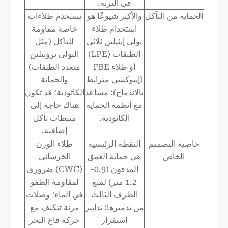
في التربة.
الحماية من التآكل
والأكثر شيوعًا هو
يستخدم طلاءات
استخدام طلاء
خاصة مقاومة
بولي إيثيلين ثلاثي
للتآكل (مثل
الطبقات (LPE)
البولي بروبيلين
أو طلاء FBE
متعدد الطبقات)
(إيبوكسي مترابط
والحماية
بالاندماج)؛ مساعد
الكاثودية؛ قد تكون
مع أنظمة الحماية
هناك حاجة إلى
الكاثودية.
مثبطات تآكل
إضافية.
خاصية التصميم
النقطة الرئيسية
طلاء الوزن
الخاص
هي حماية العمق
الخرساني
المدفون (0.9-
(CWC) ضروري
1.2 متر) لمنع
لمقاومة الطفو
الطرف الثالث
في الماء؛ وصلات
من تدميرها؛ تدابير
مرنة تتكيف مع
استقرار
حركة قاع البحر