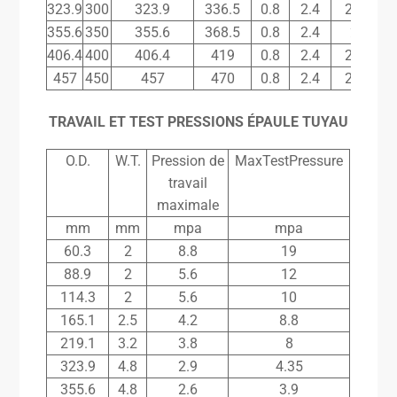
323.9
300
323.9
336.5
0.8
2.4
20.5
355.6
350
355.6
368.5
0.8
2.4
24
406.4
400
406.4
419
0.8
2.4
25.5
457
450
457
470
0.8
2.4
25.5
TRAVAIL ET TEST
PRESSIONS
ÉPAULE
TUYAU
O.D.
W.T.
Pression de
MaxTestPressure
travail
maximale
mm
mm
mpa
mpa
60.3
2
8.8
19
88.9
2
5.6
12
114.3
2
5.6
10
165.1
2.5
4.2
8.8
219.1
3.2
3.8
8
323.9
4.8
2.9
4.35
355.6
4.8
2.6
3.9