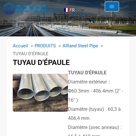
FR
EN
AR
RU
Accueil
PRODUITS
Allland Steel Pipe
ES
TUYAU D'ÉPAULE
TUYAU D'ÉPAULE
TUYAU D'ÉPAULE
Diamètre extérieur：
Φ60.3mm - 406.4mm (2″ -
16″ )
Diamètre (tuyau) : 60,3 à
406,4 mm
Diamètre (avec anneau) :