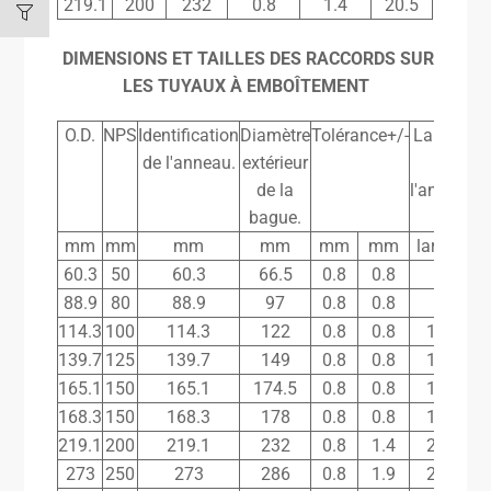
219.1
200
232
0.8
1.4
20.5
DIMENSIONS ET TAILLES DES RACCORDS SUR
LES TUYAUX À EMBOÎTEMENT
O.D.
NPS
Identification
Diamètre
Tolérance+/-
Largeur
de l'anneau.
extérieur
de
de la
l'anneau
bague.
mm
mm
mm
mm
mm
mm
largeur
60.3
50
60.3
66.5
0.8
0.8
16
88.9
80
88.9
97
0.8
0.8
16
114.3
100
114.3
122
0.8
0.8
17.5
139.7
125
139.7
149
0.8
0.8
17.5
165.1
150
165.1
174.5
0.8
0.8
17.5
168.3
150
168.3
178
0.8
0.8
17.5
219.1
200
219.1
232
0.8
1.4
20.5
273
250
273
286
0.8
1.9
20.5