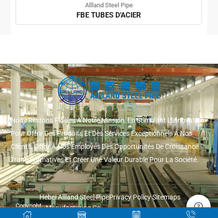
Allland Steel Pipe
FBE TUBES D'ACIER
Nous Restons Fidèles À Notre Mission, En Stimulant L'innovation
Pour Offrir Des Produits Et Des Services Exceptionnels À Nos
Clients, Offrir À Nos Employés Des Opportunités De Croissance
Trans-Formatives Et Créer Une Valeur Durable Pour La Société.
Hebei Allland Steel Pipe
Privacy Policy
Sitemaps
Copyright
Manufacturing Co.
© 2026