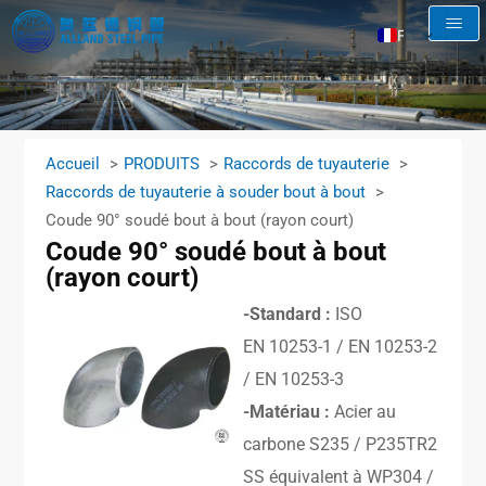
FR
EN
AR
RU
Accueil
PRODUITS
Raccords de tuyauterie
ES
Raccords de tuyauterie à souder bout à bout
Coude 90° soudé bout à bout (rayon court)
Coude 90° soudé bout à bout
(rayon court)
-Standard :
ISO
EN 10253-1 / EN 10253-2
/ EN 10253-3
-Matériau :
Acier au
carbone S235 / P235TR2
SS équivalent à WP304 /