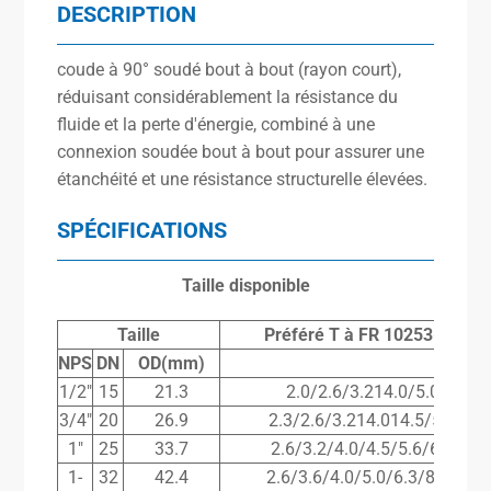
DESCRIPTION
coude à 90° soudé bout à bout (rayon court),
réduisant considérablement la résistance du
fluide et la perte d'énergie, combiné à une
connexion soudée bout à bout pour assurer une
étanchéité et une résistance structurelle élevées.
SPÉCIFICATIONS
Taille disponible
Taille
Préféré
T
à
FR
10253-2(mm
NPS
DN
OD(mm)
1/2″
15
21.3
2.0/2.6/3.214.0/5.0/7.1
3/4″
20
26.9
2.3/2.6/3.214.014.5/5.6/8.0
1″
25
33.7
2.6/3.2/4.0/4.5/5.6/6.3/8.8
1-
32
42.4
2.6/3.6/4.0/5.0/6.3/8.0/10.0