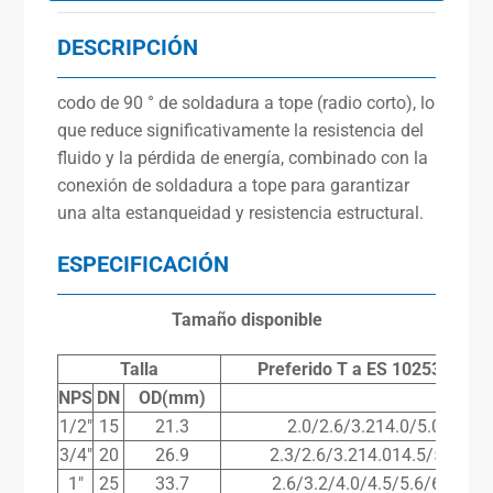
DESCRIPCIÓN
codo de 90 ° de soldadura a tope (radio corto), lo
que reduce significativamente la resistencia del
fluido y la pérdida de energía, combinado con la
conexión de soldadura a tope para garantizar
una alta estanqueidad y resistencia estructural.
ESPECIFICACIÓN
Tamaño disponible
Talla
Preferido
T
a
ES
10253-2(mm
NPS
DN
OD(mm)
1/2″
15
21.3
2.0/2.6/3.214.0/5.0/7.1
3/4″
20
26.9
2.3/2.6/3.214.014.5/5.6/8.0
1″
25
33.7
2.6/3.2/4.0/4.5/5.6/6.3/8.8