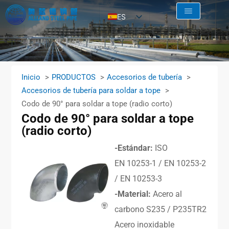
ES
EN
AR
RU
Inicio
PRODUCTOS
Accesorios de tubería
FR
Accesorios de tubería para soldar a tope
Codo de 90° para soldar a tope (radio corto)
Codo de 90° para soldar a tope
(radio corto)
-Estándar:
ISO
EN 10253-1 / EN 10253-2
/ EN 10253-3
-Material:
Acero al
carbono S235 / P235TR2
Acero inoxidable