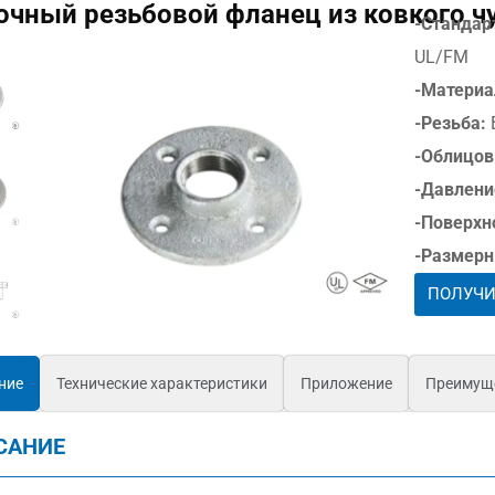
очный резьбовой фланец из ковкого ч
-Стандар
UL/FM
-Материа
-Резьба:
-Облицов
-Давлени
-Поверхн
-Размерн
ПОЛУЧИ
ние
Технические характеристики
Приложение
Преимущ
САНИЕ