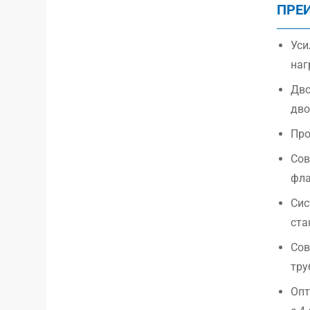
ПРЕ
Уси
наг
Дво
дво
Про
Сов
фла
Сис
ста
Сов
тру
Опт