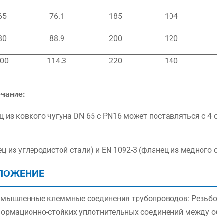
65
76.1
185
104
80
88.9
200
120
100
114.3
220
140
чание:
 из ковкого чугуна DN 65 с PN16 может поставляться с 4 
1
ц из углеродистой стали) и EN 1092-3 (фланец из медного 
ЛОЖЕНИЕ
мышленные клеммные соединения трубопроводов: Резьбо
ормационно-стойких уплотнительных соединений между об