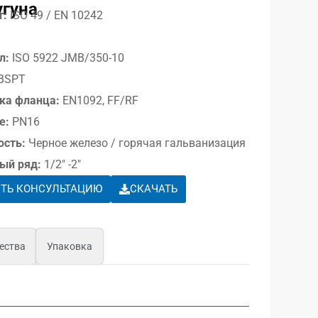
угуна
т:
ISO 49 / EN 10242
л:
ISO 5922 JMB/350-10
BSPT
ка фланца:
EN1092, FF/RF
е:
PN16
ость:
Черное железо / горячая гальванизация
ый ряд:
1/2″ -2″
ТЬ КОНСУЛЬТАЦИЮ
СКАЧАТЬ
ества
Упаковка