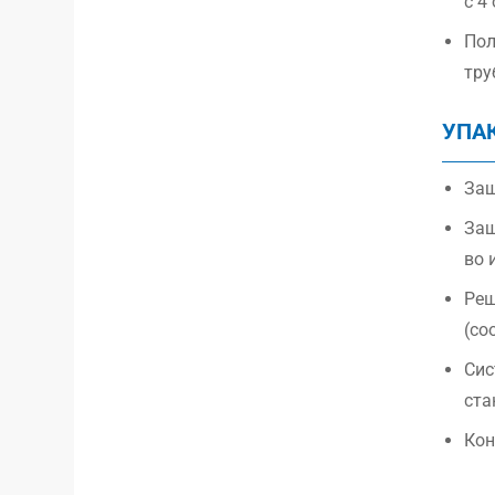
с 4
Пол
тру
УПА
Защ
Защ
во 
Реш
(со
Сис
ста
Кон