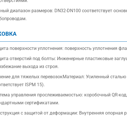
 отверстиями.
ный диапазон размеров: DN32-DN100 соответствует осн
бопроводам.
КОВКА
ита поверхности уплотнения: поверхность уплотнения фл
ита отверстий под болты: Инженерные пластиковые заглу
избежание выхода из строя.
ение для тяжелых перевозокМатериал: Усиленный сталью
ответствует ISPM 15).
тема управления прослеживаемостью: коробочный QR-код,
ндартными сертификатами.
струкция с защитой от деформации: Внутренняя опорная р