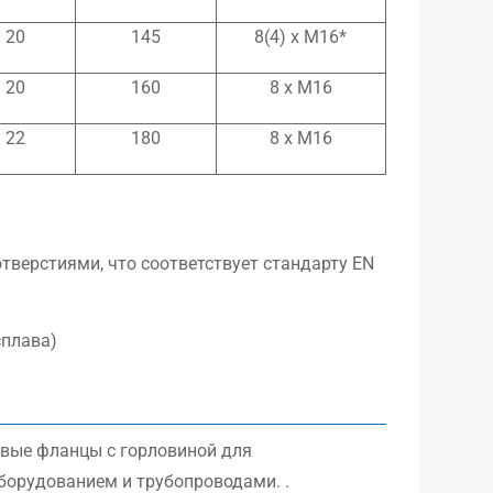
20
145
8(4) x M16*
20
160
8 x M16
22
180
8 x M16
отверстиями, что соответствует стандарту EN
сплава)
вые фланцы с горловиной для
орудованием и трубопроводами. .