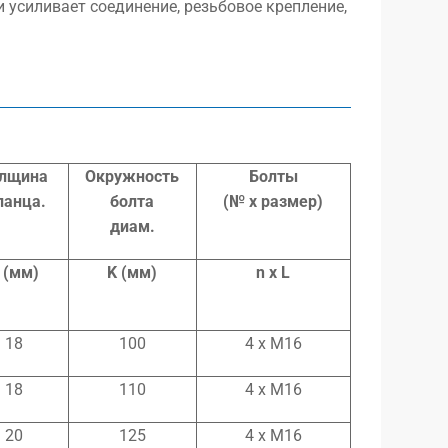
 усиливает соединение, резьбовое крепление,
лщина
Окружность
Болты
ланца.
болта
(№ x размер)
диам.
 (мм)
K (мм)
n x L
18
100
4 x M16
18
110
4 x M16
20
125
4 x M16