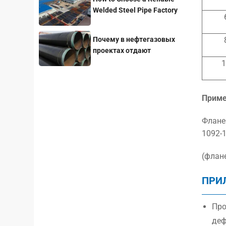
Welded Steel Pipe Factory
for Your Project
Почему в нефтегазовых
проектах отдают
предпочтение стальным
трубам с покрытием 3LPE?
Приме
Фланец
1092-
(флане
ПРИ
Про
деф