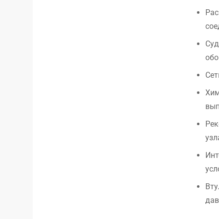
Рас
сое
Суд
обо
Сет
Хим
вып
Рек
узл
Инт
усл
Вту
дав