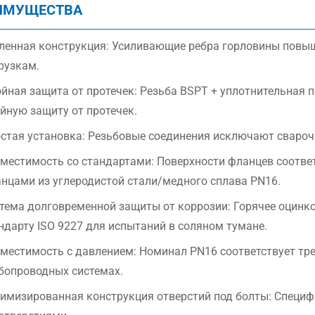
ИМУЩЕСТВА
ленная конструкция: Усиливающие ребра горловины повы
рузкам.
йная защита от протечек: Резьба BSPT + уплотнительная 
йную защиту от протечек.
стая установка: Резьбовые соединения исключают свароч
местимость со стандартами: Поверхности фланцев соотве
нцами из углеродистой стали/медного сплава PN16.
тема долговременной защиты от коррозии: Горячее оцинк
ндарту ISO 9227 для испытаний в соляном тумане.
местимость с давлением: Номинал PN16 соответствует т
бопроводных системах.
имизированная конструкция отверстий под болты: Специф