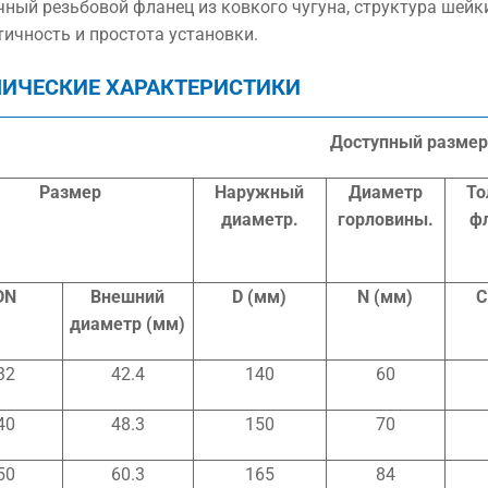
чный резьбовой фланец из ковкого чугуна, структура шейки
тичность и простота установки.
НИЧЕСКИЕ ХАРАКТЕРИСТИКИ
Доступный размер
Размер
Наружный
Диаметр
То
диаметр.
горловины.
ф
DN
Внешний
D (мм)
N (мм)
C
диаметр (мм)
32
42.4
140
60
40
48.3
150
70
50
60.3
165
84