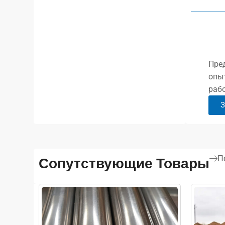
Пред
опы
рабо
З
П
Сопутствующие Товары