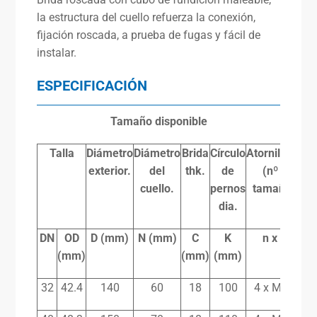
la estructura del cuello refuerza la conexión,
fijación roscada, a prueba de fugas y fácil de
instalar.
ESPECIFICACIÓN
Tamaño disponible
Talla
Diámetro
Diámetro
Brida
Círculo
Atornillado
exterior.
del
thk.
de
(nº x
cuello.
pernos
tamaño)
dia.
DN
OD
D (mm)
N (mm)
C
K
n x L
(mm)
(mm)
(mm)
32
42.4
140
60
18
100
4 x M16