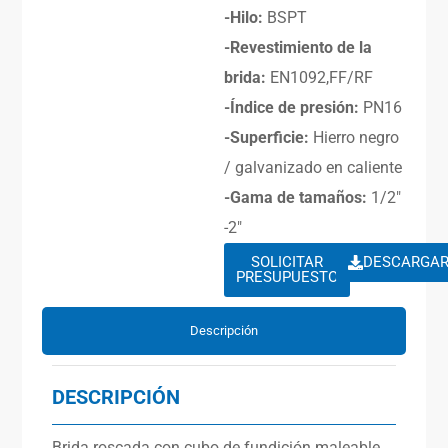
-Hilo:
BSPT
-Revestimiento de la
brida:
EN1092,FF/RF
-Índice de presión:
PN16
-Superficie:
Hierro negro
/ galvanizado en caliente
-Gama de tamaños:
1/2″
-2″
SOLICITAR
DESCARGA
PRESUPUESTO
Descripción
DESCRIPCIÓN
Brida roscada con cubo de fundición maleable,