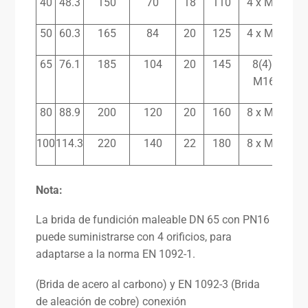
40
48.3
150
70
18
110
4 x M16
50
60.3
165
84
20
125
4 x M16
65
76.1
185
104
20
145
8(4) x
M16*
80
88.9
200
120
20
160
8 x M16
100
114.3
220
140
22
180
8 x M16
Nota:
La brida de fundición maleable DN 65 con PN16
puede suministrarse con 4 orificios, para
adaptarse a la norma EN 1092-1.
(Brida de acero al carbono) y EN 1092-3 (Brida
de aleación de cobre) conexión