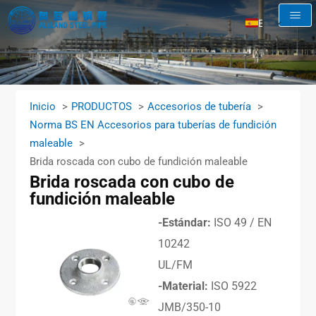
ES
EN
AR
RU
Inicio
PRODUCTOS
Accesorios de tubería
FR
Norma BS EN Accesorios para tuberías de fundición
maleable
Brida roscada con cubo de fundición maleable
Brida roscada con cubo de
fundición maleable
-Estándar:
ISO 49 / EN
10242
UL/FM
-Material:
ISO 5922
JMB/350-10