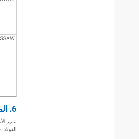
SSAW (حلزوني)
6. المزايا الرئيسية للأنابيب الفولاذية ذات القطر الكبير
تتميز ال
الفولاذ، 