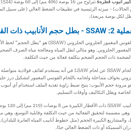
بير
أنبوب قطره
s
لحالات) - ميزته الرئيسية في تطبيقات الضغط العالي (على سبيل المث
اللحام بالقوس المغمور الحلزوني الحلزوني (
لمغمور الحلزوني. وهو مثالي لنقل المياه ومعالجة مياه الصرف الصحي
 الضخمة ذات الحجم الضخم بتكلفة فعالة من حيث التكلفة.
ويختلف لحام SSAW عن لحام LSAW في أنه يستخدم لفائف ف
ني بحواف متداخلة ولحامه باللحام القوسي المغمور لتشكيل درز حلزو
الخاصة ويقلل التكاليف وأوقات التسليم.
 وهي مصممة لتحقيق الفعالية من حيث التكلفة وقابلية التوسع، وهي م
ران السميكة أو ذات الضغط العالي جدًا.