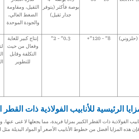
بوصة فأكثر (يتوفر
الثقيل، ومقاومة
جدار ثقيل)
الضغط العالي،
والجودة الموحدة
8” - 120”+
0.3” - 2”
إنتاج كبير للغاية
وفعال من حيث
لت
التكلفة وقابل
ال
للتطوير
ال
أنابيب الفولاذية ذات القطر الكبير بمزايا فريدة، مما يجعلها لا غنى ع
فإن هذه المزايا أفضل من خطوط الأنابيب الأصغر أو المواد البديلة مثل ا