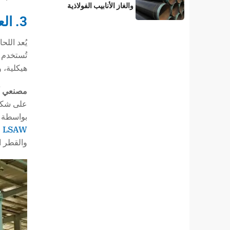
والغاز الأنابيب الفولاذية
المطلية بطبقة 3LPE؟
3. العملية 1: LSAW-لأنابيب الضغط العالي والجدار الثقيل ذات القطر الكبير
تُستخدم ه
هيكلية، 
مصنعي أ
بواسطة ا
LSAW
ا
والقطر ال