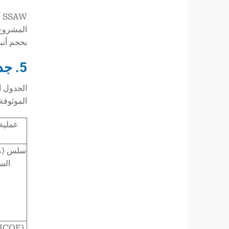
المشروع. 
بحجم أنبوب SSAW المناسب وفقًا لميزا
5. جدول المقارنة: حجم وتطبيقات عمليات تصنيع الأنابيب ذات القطر الكبير
الموثوقة
عملية 
سلس (م
الس
JCOE)