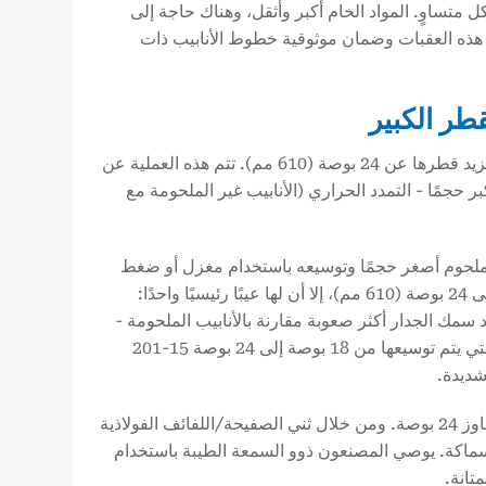
ألواح بشكل متساوٍ. المواد الخام أكبر وأثقل، وهناك حاجة إلى
 هذه العقبات وضمان موثوقية خطوط الأنابيب ذات
الأنابيب غير الملحومة قوية، لكنها ليست عملية للأنابيب ذات القطر الكبير التي يزيد قطرها عن 24 بوصة (610 مم). تتم هذه العملية عن
حجمًا - التمدد الحراري (الأنابيب غير الملحومة مع
ر ملحوم أصغر حجمًا وتوسيعه باستخدام مغزل أو ضغط
هيدروليكي. وعلى الرغم من أن هذه الطريقة يمكن أن تنتج أنابيب يصل طولها إلى 24 بوصة (610 مم)، إلا أن لها عيبًا رئيسيًا واحدًا:
 سمك الجدار أكثر صعوبة مقارنة بالأنابيب الملحومة -
فهي غير مناسبة للاستخدام في الضغط العالي. قد تفقد الأنابيب غير الملحومة التي يتم توسيعها من 18 بوصة إلى 24 بوصة 15-201
شديدة.
تتجاوز 24 بوصة. ومن خلال ثني الصفيحة/اللفائف الفولاذية
سماكة. يوصي المصنعون ذوو السمعة الطيبة باستخدام
تانة.