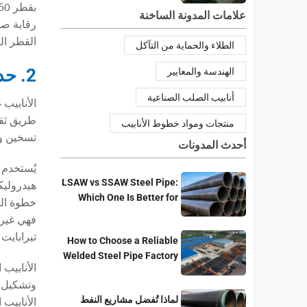
علامات المدونة الساخنة
رقابة صا
القطر الك
الطلاء والحماية من التآكل
2. حدود الأنابيب غير الملحومة للتطبيقات ذات القطر الكبير
الهندسة والمعايير
أنابيب الصلب الصناعية
طريق ثقب
منتجات ومواد خطوط الأنابيب
تسخين وت
أحدث المدونات
يُستخدم 
LSAW vs SSAW Steel Pipe:
Which One Is Better for
خطوة الت
Pipeline Projects?
تيرابايت
How to Choose a Reliable
Welded Steel Pipe Factory
الأنابيب الملحومة (SAW
for Your Project
وتشكيل ط
لماذا تُفضل مشاريع النفط
الأنابيب 