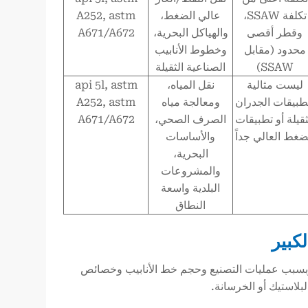
تكلفة SSAW،
عالي الضغط،
A252, astm
وقطر أقصى
والهياكل البحرية،
A671/A672
محدود (مقابل
وخطوط الأنابيب
SSAW)
الصناعية الثقيلة
ليست مثالية
نقل المياه،
api 5l, astm
طبيقات الجدران
ومعالجة مياه
A252, astm
ثقيلة أو تطبيقات
الصرف الصحي،
A671/A672
ضغط العالي جداً
والأساسات
البحرية،
والمشروعات
البلدية واسعة
النطاق
نها. وبسبب عمليات التصنيع وحجم خط الأنابيب وخصائص
لبلاستيك أو الخرسانة.