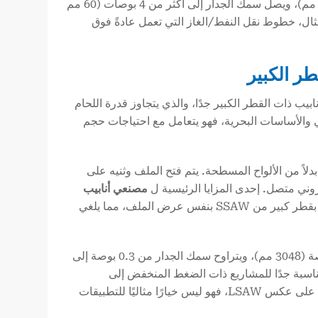
تتراوح من 16 بوصة (406 مم) إلى 60 بوصة (1524 مم)، ويصل سمك الجدار إلى أكثر من 4 بوصات (60 مم
ال، خطوط نقل النفط/الغاز التي تعمل عادةً فوق
SSAW) هو “بطل الحجم” لخط الأنابيب ذات القطر الكبير جدًا، والذي يتجاوز قدرة اللحام
 والأساسات البحرية، فهو يتعامل مع احتياجات حجم
ولاذية متواصلة بدلاً من الألواح المسطحة. يتم فتح الملف وثنيه على
ني متصل. إحدى المزايا الرئيسية ل
مصنعي أنابيب
هو مرونة حجم الأنبوب: يتيح ضبط زاوية تغذية الملف استخدام أي أنبوب بقطر كبير من SSAW بنفس عرض الملف، مما يلغي
تتراوح أنابيب SSAW ذات الأقطار الكبيرة من 8 بوصات (219 مم) إلى 120 بوصة (3048 مم)، ويتراوح سمك الجدار من 0.3 بوصة إلى
ناسبة جدًا للمشاريع ذات الضغط المنخفض إلى
المتوسط، والمشاريع الكبيرة الحجم (مثل خطوط أنابيب المياه العابرة للبلدان). على عكس LSAW، فهو ليس خيارًا مثاليًا للتطبيقات