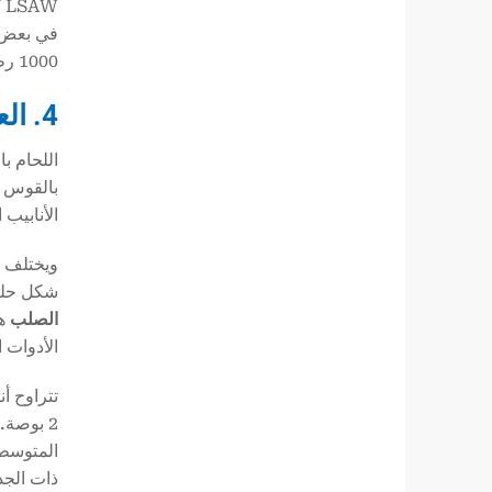
LSAW
ك
في بعض ا
1000 رطل لكل بوصة مربعة).
4. العملية 2: SSAW - بطل حجم الأنابيب ذات القطر الكبير
بالقوس ا
الأنابيب
شكل حلزو
الصلب
الأدوات 
2 بوصة.
ذات الجد