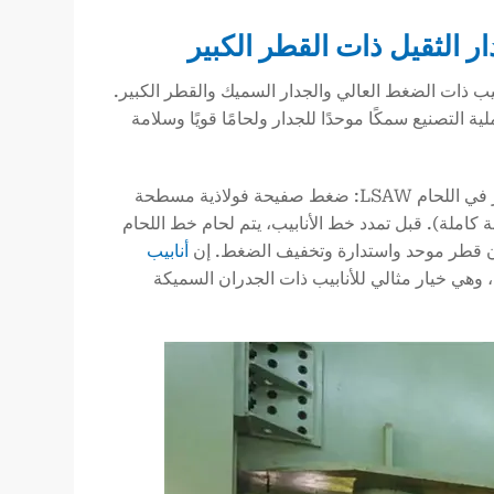
(LSAW) خيارًا مثاليًا لخطوط الأنابيب ذات الضغط العالي والجدار السميك والقطر الكبير.
 التصنيع سمكًا موحدًا للجدار ولحامًا قويًا وسلامة
تستخدم عادةً طريقة JCOE في اللحام القوسي المغمور في اللحام LSAW: ضغط صفيحة فولاذية مسطحة
م على شكل حرف C، وأخيرًا على شكل حرف O (أسطوانة كاملة). قبل تمدد خط الأنابيب، يتم لحام خط اللحام
ن قطر موحد واستدارة وتخفيف الضغط. إن
أنابيب
وهي خيار مثالي للأنابيب ذات الجدران السميكة