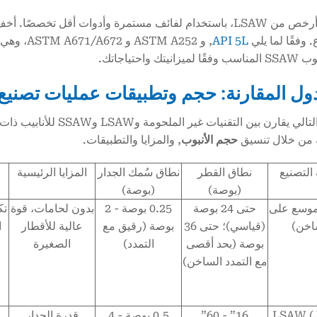
SSAW أرخص من LSAW، باستخدام لفائف مستمرة وأدوات أقل تخص
وفقًا لما يلي
API 5L
, و ASTM A252 و ASTM A671/A672، وهي مشهورة
نيتك واحتياجاتك.
الجدول التالي يقارن بين 
 من خلال تنسيق
حجم الأنبوب
, والمزايا والتطبيقات.
التصنيع
نطاق القطر
نطاق سُمك الجدار
المزايا الرئيسية
(بوصة)
(بوصة)
وسع على
حتى 24 بوصة
0.25 بوصة - 2
بدون لحامات، قوة
تك
اخن)
(قياسي)؛ حتى 36
بوصة (رقيق مع
عالية للأقطار
ا
بوصة (بحد أقصى
التمدد)
الصغيرة
مع التمدد الساخن)
LSAW (
16” - 60”
0.5 بوصة - 4
قدرة الجدار