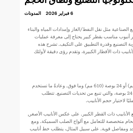
6 فبراير 2026
المدونات
ع الصناعية مثل نقل النفط/الغاز وإمدادات المياه والبناء
يار أنبوب مناسب بقطر كبير يحتاج إلى معرفة عمليات
عوبة التصنيع وقدرة التطبيق على التكيف. تشرح هذه
نابيب ذات الأقطار الكبيرة، وتقدم رؤى دقيقة لأولئك
يُعرّف الإجماع في الصناعة الأنابيب ذات القطر الكبير على أنها 16 بوصة (406 مم) أو 24 بوصة (610 مم) وما فوق. وعادةً ما تستخدم
التطبيقات الحرجة مثل النفط/الغاز أو مشاريع الحفاظ على المياه الكبيرة عتبة 24 بوصة، والتي تنبع من تحديات التصنيع. تتطلب
ًا لاختيار حجم الأنابيب.
الأنابيب ذات القطر الكبير. على عكس الأنابيب الأصغر,
ام متخصصة للتعامل مع ألواح الصلب السميكة. ومع
د ومفاصل قوية. على سبيل المثال، يتطلب خط أنابيب