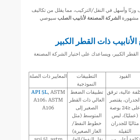
صًا. أخف وزنًا وأسهل في النقل/التركيب، مما يقلل من تكاليف
الشركة المصنعة لأنابيب الصلب
سيوصي
التقنيات غير الملحومة وLSAW وSSAW للأنابيب ذات القطر الكبير، ويساعدك على اختيار الشركة المصنعة
القيود
التطبيقات
المعايير ذات الصلة
النموذجية
لفة عالية، ترقق
تطبيقات الضغط
, ASTM
API 5L
لجدران، يقتصر
العالي ذات القطر
A106، ASTM
على ≤24 بوصة
الصغير إلى
A106
(عمليًا)، ليس
المتوسط (مثل
مثاليًا للجدران
خطوط النفط/
الثقيلة
الغاز الصغيرة)
تكلفة أعلى من
نقل النفط/الغاز
api 5l, astm