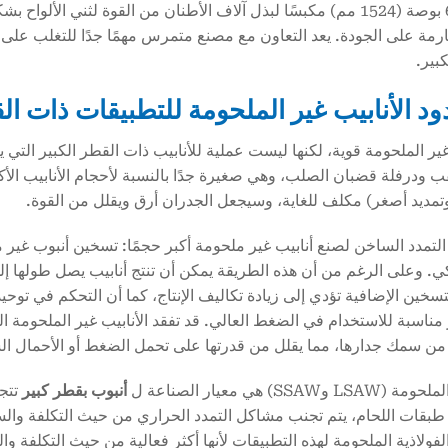
بقطر 60 بوصة (1524 مم) مكبسًا لبذل آلاف الأطنان من القوة لثني ال
رمة على الجودة. يعد التعاون مع مصنع متمرس مهمًا جدًا للتغلب على
بير.
 ودرفلة قضبان الصلب، وهي صغيرة جدًا بالنسبة لأحجام الأنابيب الأكبر 
مديد أصغر) مكلف للغاية، وسيجعل الجدران أرق ويقلل من القوة.
التمدد الساخن لصنع أنابيب غير ملحومة أكبر حجمًا: تسخين أنبوب غي
سخين الإضافية تؤدي إلى زيادة تكاليف الإنتاج، كما أن التحكم في توحيد
 من سمك جدارها، مما يقلل من قدرتها على تحمل الضغط أو الأحمال ال
L وSSAW) هي معيار الصناعة ل
أنبوب بقطر كبير
بقات اللحام، يتم تجنب مشاكل التمدد الحراري من حيث التكلفة وال
الفولاذية الملحومة لهذه التطبيقات لأنها أكثر فعالية من حيث التكلفة والم