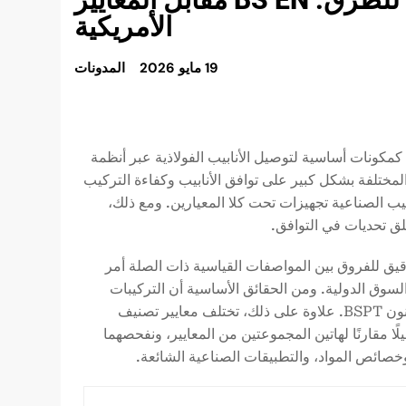
الأمريكية
19 مايو 2026
المدونات
 كمكونات أساسية لتوصيل الأنابيب الفولاذية عبر أنظمة
 المختلفة بشكل كبير على توافق الأنابيب وكفاءة التركيب
يب الصناعية تجهيزات تحت كلا المعيارين. ومع ذلك،
ق تحديات في التوافق.
دقيق للفروق بين المواصفات القياسية ذات الصلة أمر
السوق الدولية. ومن الحقائق الأساسية أن التركيبات
المصممة خصيصًا لسنون NPT لا يمكن أن تحقق ختمًا موثوقًا عند إقرانها مع سنون BSPT. علاوة على ذلك، تختلف معايير تصنيف
لًا مقارنًا لهاتين المجموعتين من المعايير، ونفحصهما
خصائص المواد، والتطبيقات الصناعية الشائعة.