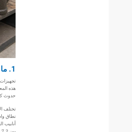
1. ما هي تجهيزات الأنابيب الحديدية القابلة للطرق ولماذا هي مهمة؟
تجهيزات 
هذه المع
حدوث ك
تختلف ال
نطاق واس
بين 7.2 و7.4 جم/سم مكعب تقريبًا، مما يساهم في متانتها الميكانيكية.