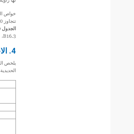
لها زاوية لولبة بزاوية 60 درجة مع قمم وود
تتجاوز 150 HB. تضمن مواصفات الأنابيب الفولاذية هذه جودة متسقة عبر الشركات المصنعة. بالنسبة لـ
الجدول 40
B16.3، مع وجود خيارين شائعين هما sch 40 و sch80 للتطبيقات الأكثر ثقلاً.
4. الاختلافات الرئيسية: BS EN مقابل المواصفات القياسية الأمريكية
الحديدية 