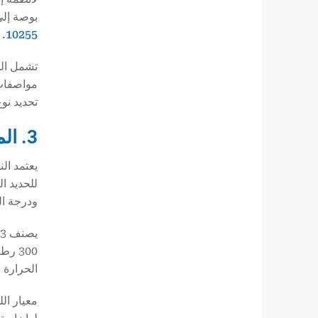
بوصة إلى 6 بوصة (DN 6 إلى 150 بوصة)، والمخصصة للتوصيل بأنابيب فولاذية غير مصنوعة من سبائك ا
.
10255
مواصفات 
تحديد نو
3. المواصفة القياسية الأمريكية: ASTM A197 و ASME B16.3
ودرجة ال
الحرارة من -20 درجة فهرنهايت إلى 400 درجة فهرنهايت (-29 