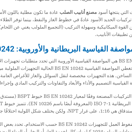
 التي ينتجها أسود
مصنع أنابيب الصلب
عادة ما تكون مطلية باللون الأس
تركيبات الحديد الأسود عادةً في خطوط الغاز والنفط، بينما توفر الطلاء
 القوة الميكانيكية وسهولة التركيب (التجميع الملولب يغني عن اللحام) و
 تطبيقات الأنابيب.
BS EN 10242 هي المواصفة القياسية الأوروبية التي تحدد متطلبات تجهيزا
للطرق. تغطي المواصفة القياسية BS EN 10242 
لساخن. هذه التجهيزات مخصصة لنقل السوائل والغاز للأغراض العامة 
القياسية التصميم والأداء والأبعاد والتفاوتات والتركيب المادي وإجراءات
تستخدم التركيبات ا
NPT، ولكن يختلف شكل اللولبة اختلافًا جوهريًا.