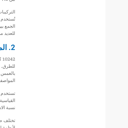
التركيبات
تُستخدم 
الجمع بين
للعديد من
2. المواصفة القياسية البريطانية والأوروبية: BS EN 10242 وISO 7-1
بالغمس ا
المواصفة 
نسبة الاستدقاق هي 1:16، على غرار 