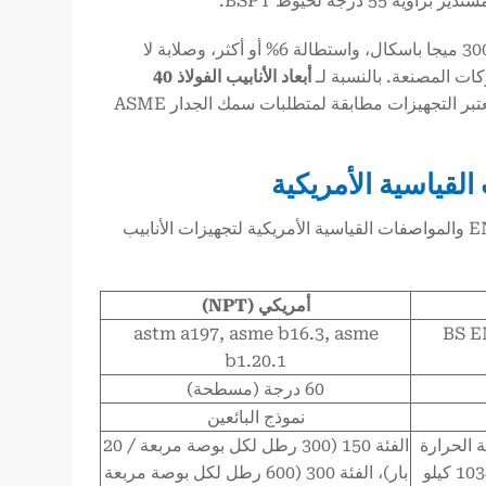
خواص المواد بموجب المواصفة ASTM A197 عادةً ما تنتج قوة شد لا تقل عن 300 ميجا باسكال، واستطالة 6% أو أكثر، وصلابة لا
أبعاد الأنابيب الفولاذ 40
, تتوافق التركيبات مع متطلبات سمك الجدار ASME B16.3، حيث تعتبر التجهيزات مطابقة لمتطلبات سمك الجدار ASME
يلخص الجدول التالي الاختلافات الأساسية بين المواصفات القياسية البريطانية EN والمواصفات القياسية الأمريكية لتجهيزات الأنابيب
أمريكي (NPT)
astm a197, asme b16.3, asme
BS E
b1.20.1
60 درجة (مسطحة)
نموذج البائعين
 الحرارة
الفئة 150 (300 رطل لكل بوصة مربعة / 20
(عادةً 1379 كيلو باسكال ماء و1034 كيلو
بار)، الفئة 300 (600 رطل لكل بوصة مربعة