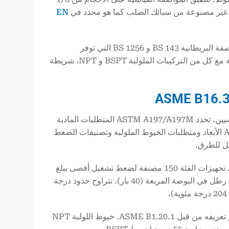
EN
تشمل المعايير البريطانية الإضافية المشار إليها إلى جانب BS EN 10242 المواصفة البريطانية BS 143 و BS 1256 التي توفر
متوافقة مع كل من التركيبات الملولبة BSPT و NPT، شريطة
يعتمد النظام الأمريكي لتجهيزات أنابيب الحديد القابل للطرق على معيارين أساسيين. تحدد ASTM A197/A197M المتطلبات المادية
للحديد القابل للطرق المستخدم في المسبوكات. وتحدد المواصفة ASME B16.3 الأبعاد ومتطلبات الخيوط الملولبة وتصنيفات الضغط
بل للطرق.
يصنف ASME B16.3 التجهيزات إلى تصنيفات ضغط من الفئة 150 والفئة 300. تجهيزات الفئة 150 مصنفة لضغط تشغيل أقصى يبلغ
300 رطل في البوصة المربعة (20 بار)، بينما تجهيزات الفئة 300 مصنفة ل 600 رطل في البوصة المربعة (40 بار). تتراوح حدود درجة
معيار اللولبة للتجهيزات الأمريكية هو NPT (مستدق الأنابيب الوطني)، والذي تم تعريفه من قبل ASME B1.20.1. خيوط اللولبة NPT