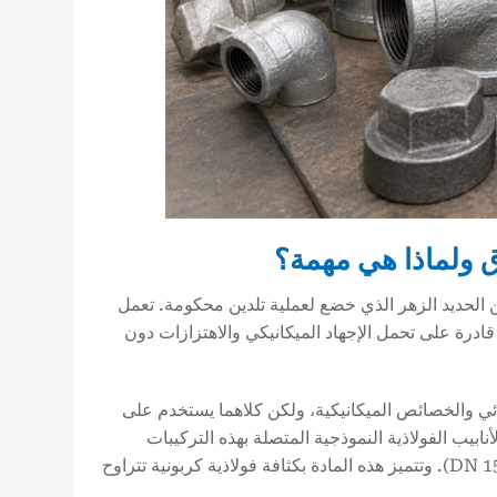
 الحديد الزهر الذي خضع لعملية تلدين محكومة. تعمل
ادرة على تحمل الإجهاد الميكانيكي والاهتزازات دون
يائي والخصائص الميكانيكية، ولكن كلاهما يستخدم على
يب الفولاذية النموذجية المتصلة بهذه التركيبات
أنابيب الحديد الأسود التي يتراوح قطرها الاسمي من 1/8″ إلى 6″ (DN 6 إلى DN 150). وتتميز هذه المادة بكثافة فولاذية كربونية تتراوح