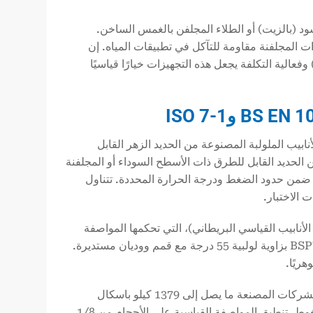
ود (بالزيت) أو الطلاء المجلفن بالغمس الساخن.
ات المجلفنة مقاومة للتآكل في تطبيقات المياه. إن
فعالية التكلفة يجعل هذه التجهيزات خيارًا قياسيًا
ت الأنابيب الملولبة المصنوعة من الحديد الزهر القابل
الحالية التجهيزات الملولبة من الحديد القابل للطرق ذات الأسطح السوداء أو المجلفنة
ضمن حدود الضغط ودرجة الحرارة المحددة. تتناول
 الاختبار.
لمصنعة وفقًا لمعيار BS EN 10242 خيوط BSPT (مستدق الأنابيب القياسي البريطاني)، التي تحكمها المواصفة
القياسية البريطانية ISO 7-1 (المعروفة أيضًا باسم EN 10226). تتميز خيوط BSPT بزاوية لولبية 55 درجة مع قمم ووديان مستديرة.
تختلف ضغوط العمل للتجهيزات BS EN 10242 حسب الاستخدام. تحدد بعض الشركات المصنعة ما يصل إلى 1379 كيلو باسكال
لأنظمة إمدادات المياه و1034 كيلو باسكال لخدمة الغاز أو البخار أو الهواء المضغوط. تنطبق المواصفة القياسية على الأحجام من 1/8