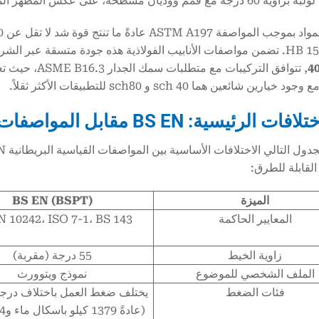
يان مسطحة، على عكس المظهر المستدير بزاوية 55 درجة لخيوط BSPT.
القابلة للطرق:
الميزة
BS EN (BSPT)
المعايير الحاكمة
N 10242، ISO 7-1، BS 143
زاوية الخيط
55 درجة (مقربة)
الملف الشخصي للموضوع
نموذج ويتوورث
فئات الضغط
يختلف ضغط العمل باختلاف درجة