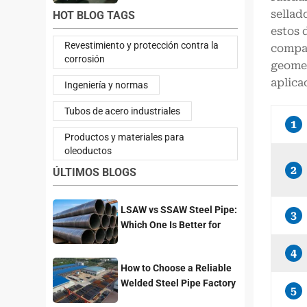
sellad
HOT BLOG TAGS
estos 
Revestimiento y protección contra la
compar
corrosión
geomet
aplica
Ingeniería y normas
Tubos de acero industriales
1
Productos y materiales para
oleoductos
2
ÚLTIMOS BLOGS
LSAW vs SSAW Steel Pipe:
3
Which One Is Better for
Pipeline Projects?
4
How to Choose a Reliable
Welded Steel Pipe Factory
5
for Your Project