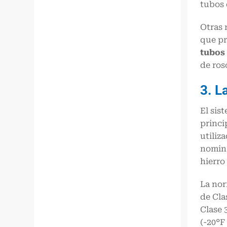
tubos 
Otras 
que pr
tubos
de ros
3. L
El sis
princi
utiliz
nomina
hierro
La nor
de Cla
Clase 
(-20°F