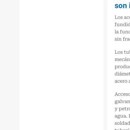
son 
Los ac
fundid
la fun
sin fr
Los tu
mecáni
produc
diámet
acero 
Acceso
galvan
y petr
agua. 
soldad