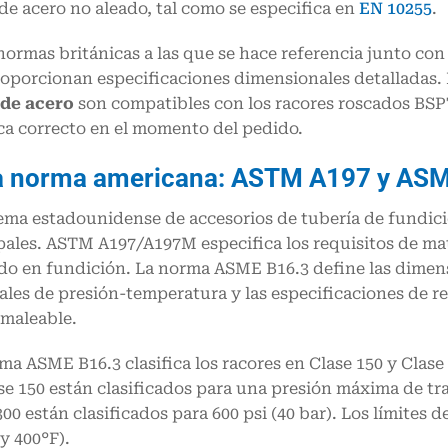
de acero no aleado, tal como se especifica en
EN 10255
.
normas británicas a las que se hace referencia junto con 
oporcionan especificaciones dimensionales detalladas.
 de acero
son compatibles con los racores roscados BSPT
ca correcto en el momento del pedido.
a norma americana: ASTM A197 y AS
tema estadounidense de accesorios de tubería de fundic
pales. ASTM A197/A197M especifica los requisitos de mat
ado en fundición. La norma ASME B16.3 define las dimensi
les de presión-temperatura y las especificaciones de re
 maleable.
ma ASME B16.3 clasifica los racores en Clase 150 y Clase
se 150 están clasificados para una presión máxima de tra
300 están clasificados para 600 psi (40 bar). Los límites
 y 400°F).