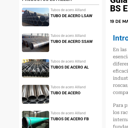
BS E
Tubos de acero Allland
TUBO DE ACERO LSAW
19 DE M
Intr
Tubos de acero Allland
TUBO DE ACERO SSAW
En las
esenci
Tubos de acero Allland
difere
TUBOS DE ACERO AL
eficac
CARBONO
indust
roscas
Tubos de acero Allland
compat
TUBO DE ACERO
INOXIDABLE
Para p
los ra
Tubos de acero Allland
TUBOS DE ACERO FB
intern
fundam