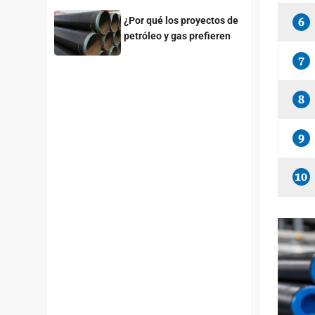
¿Por qué los proyectos de
6
petróleo y gas prefieren
las tuberías de acero con
7
recubrimiento 3LPE?
8
9
10