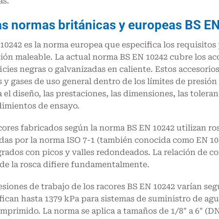
as.
as normas británicas y europeas BS E
10242 es la norma europea que especifica los requisitos 
ión maleable. La actual norma BS EN 10242 cubre los ac
icies negras o galvanizadas en caliente. Estos accesorio
s y gases de uso general dentro de los límites de presió
 el diseño, las prestaciones, las dimensiones, las toleran
imientos de ensayo.
cores fabricados según la norma BS EN 10242 utilizan ro
das por la norma ISO 7-1 (también conocida como EN 10
grados con picos y valles redondeados. La relación de coni
de la rosca difiere fundamentalmente.
esiones de trabajo de los racores BS EN 10242 varían seg
fican hasta 1379 kPa para sistemas de suministro de agua
omprimido. La norma se aplica a tamaños de 1/8″ a 6″ (DN