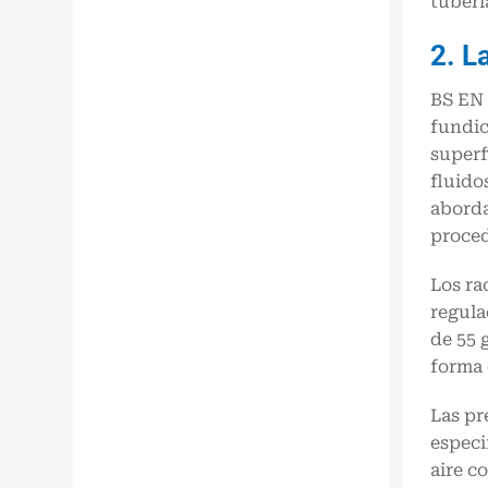
tuberí
2. L
BS EN 
fundic
superf
fluido
aborda
proced
Los ra
regula
de 55 
forma 
Las pr
especi
aire c