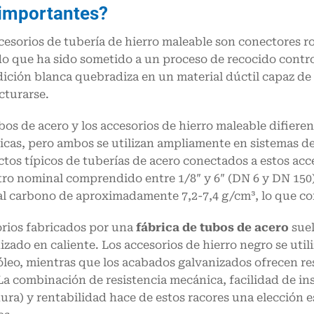
importantes?
cesorios de tubería de hierro maleable son conectores ro
o que ha sido sometido a un proceso de recocido contro
dición blanca quebradiza en un material dúctil capaz de
acturarse.
bos de acero y los accesorios de hierro maleable difier
cas, pero ambos se utilizan ampliamente en sistemas de 
tos típicos de tuberías de acero conectados a estos acc
ro nominal comprendido entre 1/8″ y 6″ (DN 6 y DN 150)
al carbono de aproximadamente 7,2-7,4 g/cm³, lo que co
rios fabricados por una
fábrica de tubos de acero
suel
izado en caliente. Los accesorios de hierro negro se ut
óleo, mientras que los acabados galvanizados ofrecen res
La combinación de resistencia mecánica, facilidad de ins
ura) y rentabilidad hace de estos racores una elección 