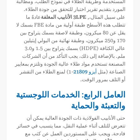
المستخدمة وطريقة الطلاء في نموذج الطلب، ومطالبة
المورد بتقديم تقرير اختبار للتحقق من جودة الطلاء.
على سبيل المثال،,
3LPE
الأنابيب المغلفة
عادةً ما
تتطلب هذه الأسطح طبقة أولية من مادة FBE بسمك لا
يقل عن 80 ميكرون، وطبقة لاصقة بسمك يتراوح بين
170 و250 ميكرون، وطبقة نهائية من البولي إيثيلين
عالي الكثافة (HDPE) بسمك يتراوح بين 1.5 و3.0
ملم. بالإضافة إلى ذلك، يجب التأكد من أن الشركات
المصنعة تستخدم مواد طلاء عالية الجودة وتلتزم بمعايير
الصناعة (مثل
أيزو 21809
-1) لمنع الطلاء من التقشر
أو التلف بمرور الوقت.
العامل الرابع: الخدمات اللوجستية
والتعبئة والحماية
حتى الأنابيب الفولاذية ذات الجودة العالية يمكن أن
تتعرض للتلف أثناء عملية النقل، مما يتسبب في خسائر
فادحة. ويجب على المستوردين العمل عن كثب مع