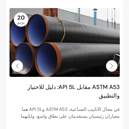
20
يونيو
المدونات
ASTM A53 مقابل API 5L: دليل للاختيار
م
والتطبيق
ا
في مجال الأنابيب الصناعية، ASTM A53 وAPI 5L هما
ف
معياران رئيسيان يستخدمان على نطاق واسع، ولكنهما
م
مختلفان تمامًا في الوضعيات. ASTM...
ا