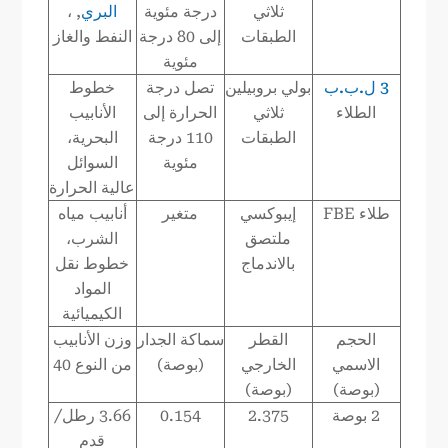
ثلاثي
درجة مئوية
البري
, ،
الطبقات
إلى 80 درجة
النفط والغاز
مئوية
3 ل.ب.ب
بولي بروبيلين
تصل درجة
خطوط
الطلاء
ثلاثي
الحرارة إلى
الأنابيب
الطبقات
110 درجة
البحرية،
مئوية
السوائل
عالية الحرارة
طلاء FBE
إيبوكسي
متغير
أنابيب مياه
ملتصق
الشرب،
بالاندماج
خطوط نقل
المواد
الكيميائية
الحجم
القطر
سماكة الجدار
وزن الأنابيب
الاسمي
الخارجي
(بوصة)
من النوع 40
(بوصة)
(بوصة)
2 بوصة
2.375
0.154
3.66 رطل/
قدم