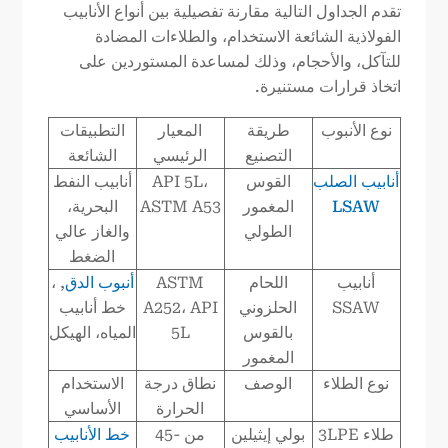
تقدم الجداول التالية مقارنة تفصيلية بين أنواع الأنابيب
الفولاذية الشائعة الاستخدام، والطلاءات المضادة
للتآكل، والأحجام، وذلك لمساعدة المستوردين على
اتخاذ قرارات مستنيرة.
نوع الأنبوب
طريقة
المعيار
التطبيقات
التصنيع
الرئيسي
الشائعة
أنابيب الصلب
القوس
API 5L،
أنابيب النفط
LSAW
المغمور
ASTM A53
البحرية،
الطولي
والغاز عالي
الضغط
أنابيب
اللحام
ASTM
أنبوب الدق
, ،
SSAW
الحلزوني
A252، API
خط أنابيب
بالقوس
5L
المياه، الهيكل
المغمور
نوع الطلاء
الوصف
نطاق درجة
الاستخدام
الحرارة
الأساسي
طلاء 3LPE
بولي إيثيلين
من -45
خط الأنابيب