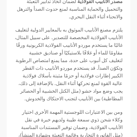
مصدر الأنابيب الفولاذية
لضمان اتخاذ تدابير التعبئة
والتحميل والحماية المناسبة لمنع حدوث الصدأ والترهل
والانحناء أثناء النقل البحري.
يلتزم مصنع الأنابيب الموثوق به بالمعايير الدولية لتغليف
الأنابيب الفولاذية المخصصة للتصدير. على سبيل المثال،
غالبًا ما يستخدم موردو الأنابيب الفولاذية الكربونية ورقًا
مقاومًا للماء أو غلافًا بلاستيكيًا أو صناديق خشبية
لتغليف كل أنبوب على حدة، مما يمنع امتصاص الرطوبة
وتكوّن الصدأ. قد يستخدم موردو الأنابيب ذات القطر
الكبير إطارات فولاذية أو حزمًا مثبتة بأسلاك فولاذية
عالية القوة لمنع تحركها أثناء النقل. بالإضافة إلى ذلك،
يجب وضع مواد حشو (مثل الكتل الخشبية أو الحصائر
المطاطية) بين الأنابيب لتجنب الاحتكاك والخدوش.
ومن بين الاعتبارات اللوجستية المهمة الأخرى اختيار
وكلاء شحن ذوي سمعة طيبة ولديهم خبرة في نقل
الأنابيب الفولاذية، وضمان توفير المستندات المناسبة
(مثل الفاتورة التجارية وقائمة التعبئة وشهادة المنشأ)،