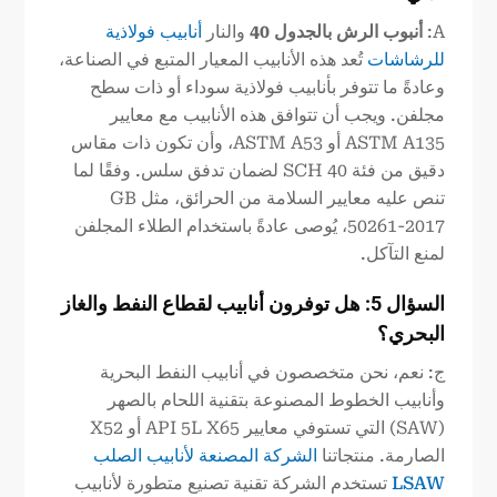
A:
أنبوب الرش بالجدول 40
والنار
أنابيب فولاذية
للرشاشات
تُعد هذه الأنابيب المعيار المتبع في الصناعة،
وعادةً ما تتوفر بأنابيب فولاذية سوداء أو ذات سطح
مجلفن. ويجب أن تتوافق هذه الأنابيب مع معايير
ASTM A135 أو ASTM A53، وأن تكون ذات مقاس
دقيق من فئة SCH 40 لضمان تدفق سلس. وفقًا لما
تنص عليه معايير السلامة من الحرائق، مثل GB
50261-2017، يُوصى عادةً باستخدام الطلاء المجلفن
لمنع التآكل.
السؤال 5: هل توفرون أنابيب لقطاع النفط والغاز
البحري؟
ج: نعم، نحن متخصصون في أنابيب النفط البحرية
وأنابيب الخطوط المصنوعة بتقنية اللحام بالصهر
(SAW) التي تستوفي معايير API 5L X65 أو X52
الصارمة. منتجاتنا
الشركة المصنعة لأنابيب الصلب
LSAW
تستخدم الشركة تقنية تصنيع متطورة لأنابيب