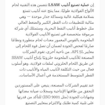
إن
عملية تصنيع أنابيب LSAW
تتضمن هذه التقنية لحام
الألواح الفولاذية طوليًا، مما ينتج عنه أنابيب تتمتع
بسلامة هيكلية عالية وسماكة جدار موحدة — وهي
مثالية للتطبيقات ذات القطر الكبير والضغط العالي
مثل خطوط أنابيب النفط البحرية. وستمتلك أي شركة
مرموقة متخصصة في تصنيع الأنابيب الفولاذية
الملحومة بالقوس المغمور معدات لحام متطورة ونظامًا
صارمًا لفحص الجودة لضمان أن تصل قوة اللحام إلى
معايير API 5L. من ناحية أخرى، تقوم الشركات
المصنعة للأنابيب الملحومة حلزونيًا بإنتاج أنابيب SSAW
عن طريق اللحام الحلزوني لملفات فولاذية، وهو أسلوب
فعال من حيث التكلفة لأنابيب المياه والأنابيب ذات
القطر المتوسط المستخدمة في أعمال الأساسات.
عند تقييم الشركات المصنعة، ينبغي على المستوردين
التحقق من طاقتها الإنتاجية وسجلات صيانة معداتها
وشهادات الجودة (مثل ISO 9001) للتأكد من قدرتها
على تلبية كمية طلبك والالتزام بمعايير التصنيع