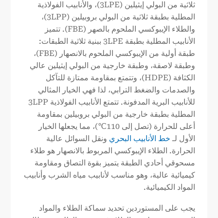
ثلاثية من البولي إيثيلين (3LPE)، والأنابيب الفولاذية
المطلية بطبقة ثلاثية من البولي بروبيلين (3LPP)،
والطلاء الإيبوكسي الملحوم بالصهر (FBE). تتميز
الأنابيب المطلية بطبقة 3LPE ببنية ثلاثية الطبقات:
طبقة أولية من الإيبوكسي الملحوم بالانصهار (FBE)،
وطبقة لاصقة، وطبقة خارجية من البولي إيثيلين عالي
الكثافة (HDPE)، وتتمتع بمقاومة ممتازة للتآكل
والصدمات والضغط الترابي، لذا فهي الخيار المثالي
للأنابيب البرية المدفونة. تتمتع الأنابيب الفولاذية 3LPP
المطلية بطبقة خارجية من البولي بروبيلين بمقاومة
أعلى للحرارة (تصل إلى 110℃)، مما يجعلها الخيار
الأول لـ
خط الأنابيب البحري
ونقل السوائل عالية
الحرارة. الطلاء الإيبوكسي المربوط بالانصهار هو طلاء
مسحوقي أحادي الطبقة يتميز بقوة التصاق ومقاومة
كيميائية عالية، وهو مناسب لأنابيب مياه الشرب وأنابيب
المواد الكيميائية.
يجب على المستوردين تحديد سماكة الطلاء والمواد