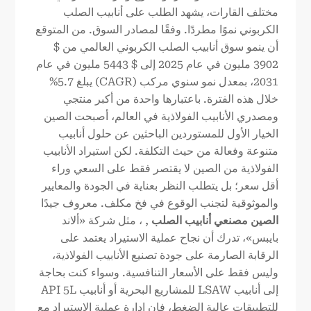
مختلف القارات، يشهد الطلب على أنابيب الصلب
الكربوني نموًا مطردًا. وفقًا لمصادر السوق. من المتوقع
أن ينمو سوق أنابيب الصلب الكربوني العالمي من $
3902 مليون في عام 2025 إلى $ 5443 مليون في عام
2031، بمعدل نمو سنوي مركب (CAGR) يبلغ 5.7%
خلال هذه الفترة. باعتبارها واحدة من أكبر منتجي
ومصدري الأنابيب الفولاذية في العالم، أصبحت الصين
الخيار الأول للمستوردين الباحثين عن حلول أنابيب
متنوعة وفعالة من حيث التكلفة. لكن استيراد الأنابيب
الفولاذية من الصين لا يقتصر فقط على السعي وراء
أقل سعر؛ بل يتطلب النظر بعناية في الجودة والمعايير
والموثوقية لتجنب الوقوع في فخ مكلف. معروف جيدًا
الصين
مصنعي أنابيب الصلب
, ، مثل شركة «ألاند
بايبس»، تدرك أن نجاح عملية الاستيراد يعتمد على
الرقابة الصارمة على جودة تصنيع الأنابيب الفولاذية،
وليس فقط على الأسعار التنافسية. وسواء كنت بحاجة
إلى أنابيب LSAW للمشاريع البحرية أو أنابيب API 5L
للتطبيقات عالية الضغط، فإن إدارة عملية الاستيراد مع