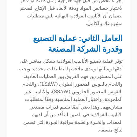
إجراء فحص من قبل جهة خارجية (مثل SGS أو BV)
لاختبار خصائص المواد ودقة الأبعاد قبل الإنتاج الضخم
لضمان أن الأنابيب الفولاذية النهائية تلبي متطلبات
مشروعك بالكامل.
العامل الثاني: عملية التصنيع
وقدرة الشركة المصنعة
تؤثر عملية تصنيع الأنابيب الفولاذية بشكل مباشر على
أدائها ومتانتها ومدى ملاءمتها لتطبيقات محددة. ويجب
على المستوردين فهم الفروق بين العمليات العادية،
واللحام بالقوس المغمور الطولي (LSAW)، واللحام
بالقوس المغمور الحلزوني (SSAW)، والأنابيب غير
الملحومة، واختيار العملية المناسبة وفقًا لمتطلبات
مشاريعهم. وهذا يعني أيضًا تقييم قدرات مصنعي
الأنابيب الفولاذية في الصين للتأكد من أن لديهم
المعدات والخبرة وأنظمة مراقبة الجودة التي تضمن
نتائج متسقة.