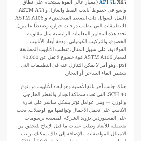
X65
API 5L
(معيار عالي القوة يستخدم على نطاق
واسع في خطوط أنابيب النفط والغاز)، و ASTM A53
(لنقل السوائل ذات الضغط المنخفض)، و ASTM A106
(للتطبيقات التي تتطلب درجات حرارة وضغطًا عاليين).
تحدد هذه المعايير المعلمات الرئيسية مثل مقاومة
الخضوع، والتركيب الكيميائي، ودقة أبعاد الأنابيب
الفولاذية. على سبيل المثال، تتطلب الأنابيب المطابقة
لمعيار ASTM A106 قوة خضوع لا تقل عن 30,000
psi، وهو أمر لا يمكن التنازل عنه في التطبيقات التي
تتضمن الماء الساخن أو البخار.
هناك جانب آخر بالغ الأهمية وهو أبعاد الأنابيب من نوع
SCH 40، التي تحدد سماكة الجدار والقطر الخارجي
والوزن — وهي عوامل تؤثر بشكل مباشر على قدرة
الأنابيب على تحمل الأحمال وتوافقها مع الوصلات. يجب
على المستوردين تزويد الشركة المصنعة برسومات
تفصيلية للأبعاد وطلب عينات ما قبل الإنتاج للتحقق من
الامتثال للمواصفات. بالإضافة إلى ذلك، يمكنك ترتيب