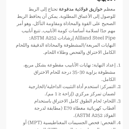
معظم
خوازيق فولاذية مدفوعة
تحتاج إلى الربط
للوصول إلى الأعماق المطلوبة. يمكن أن يحافظ الربط
الصحيح على القوة والمحاذاة ومقاومة التآكل، وهو أمر
مهم جدًا لسلامة أساسات كومة الأنابيب. تتبع أنابيب
Allland Steel Pipe إرشادات ASTM A252:
النهايات المربعة/المشطوفة والمحاذاة الدقيقة واللحام
الكامل الاختراق والفحص وطلاء اللحام.
إعداد النهاية: نهايات الأنابيب مقطوعة بشكل مربع،
مشطوفة بزاوية 30-35 درجة للحام الاختراق
الكامل.
التمركز: استخدم أداة التثبيت الداخلية/الخارجية
لضمان تمركز مركزي (إزاحة ≤ 1 مم).
اللحام: لحام الطوق كامل الاختراق باستخدام
أقطاب كهربائية مغطاة E70 (مطابقة لدرجة
الفولاذ ASTM A252).
الفحص: فحص الجسيمات المغناطيسية (MPT) أو