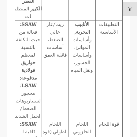
القطر
الكبير
المتطلب
ات
التطبيقات
الأنابيب
زيت/غاز
SSAW
:
الأساسية
البحرية
,
عالي
فعالة من
وأساسات
الضغط،
حيث التكلفة
الموانئ،
أساسات
بالنسبة
وأساسات
فائقة العمق
لمعظم
الجسور،
خوازيق
ونقل المياه
فولاذية
مدفوعة
;
:
LSAW
محجوز
لسيناريوهات
الضغط/
الحمل الشديد
قوة اللحام
اللحام
اللحام
SSAW
:
الحلزوني
الطولي (قوة
كافية لـ