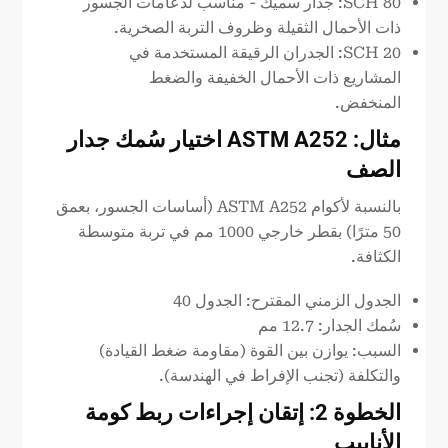
SCH 80: جدار سميك - مناسب لدعامات الجسور
ذات الأحمال الثقيلة وظروف التربة الصخرية.
SCH 20: الجدران الرقيقة المستخدمة في
المشاريع ذات الأحمال الخفيفة والضغط
المنخفض.
مثال: ASTM
A252
اختيار سُمك جدار
الصف
بالنسبة لأكوام ASTM A252 (أساسات الجسور، بعمق
50 مترًا) بقطر خارجي 1000 مم في تربة متوسطة
الكثافة.
الجدول الزمني المقترح: الجدول 40
سُمك الجدار: 12.7 مم
السبب: يوازن بين القوة (مقاومة ضغط القيادة)
والتكلفة (تجنب الإفراط في الهندسة).
الخطوة 2: إتقان إجراءات ربط كومة
الأنابيب