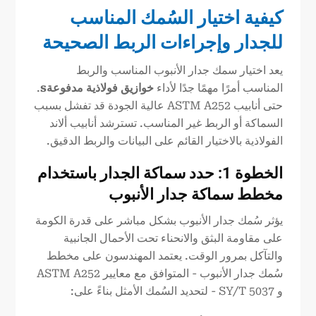
كيفية اختيار السُمك المناسب
للجدار وإجراءات الربط الصحيحة
يعد اختيار سمك جدار الأنبوب المناسب والربط
المناسب أمرًا مهمًا جدًا لأداء
خوازيق فولاذية مدفوعة
s
.
حتى أنابيب ASTM A252 عالية الجودة قد تفشل بسبب
السماكة أو الربط غير المناسب. تسترشد أنابيب ألاند
الفولاذية بالاختيار القائم على البيانات والربط الدقيق.
الخطوة 1: حدد سماكة الجدار باستخدام
مخطط سماكة جدار الأنبوب
يؤثر سُمك جدار الأنبوب بشكل مباشر على قدرة الكومة
على مقاومة البثق والانحناء تحت الأحمال الجانبية
والتآكل بمرور الوقت. يعتمد المهندسون على مخطط
سُمك جدار الأنبوب - المتوافق مع معايير ASTM A252
و SY/T 5037 - لتحديد السُمك الأمثل بناءً على: