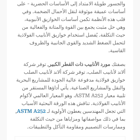
والجسور طويلة الامتداد إلى الأساسات الحضرية - على
أساسات عميقة موثوقة لنقل الأحمال الضخمة. وفي
قلب هذه الأنظمة تكمن أساسات الخوازيق الأنبوبية،
وهي حل مثبت يجمع بين القوة والمتانة والفعالية من
حيث التكلفة. يُفضل استخدام خوازيق الأنابيب الفولاذية
لتحمل الضغط الشديد والقوى الجانبية والظروف
القاسية.
بصفتك
مورد الأنابيب ذات القطر الكبير
, توفر شركة
ألاند لأنابيب الصلب، توفر شركة ألاند لأنابيب الصلب
خوازيق فولاذية مدفوعة عالية الجودة للمشاريع البحرية
والنقل والمشاريع الصناعية. يأتي أداؤها المستقر من
تلبية معيار ASTM A252، وهو المعيار العالمي لأكوام
الأنابيب الفولاذية. تناقش هذه الورقة البحثية الأسباب
التي تجعل المهندسين يعطون الأولوية لـ
ASTM A252
,
بما في ذلك مواصفاتها ومزاياها من حيث التكلفة
وممارسات التصميم ومقاومة التآكل والتطبيقات.