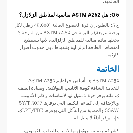
العالمية.
5
Q
: هل ASTM
A252
مناسبة لمناطق الزلازل؟
ج 5: بالطبع. إن قوة الخضوع العالية (45,000 رطل لكل
بوصة مربعة) والليونة في ASTM A252 من الدرجة 3
تجعلها مادة مثالية للمناطق الزلزالية، لأنها تستطيع
امتصاص الطاقة الزلزالية وتبديدها دون حدوث أضرار
كارثية.
الخاتمة
ASTM A252 هو أساس خراطيم ASTM A252
للخدمة الشاقة
كومة الأنابيب الفولاذية
. وبقيادة الصف
3، فإنه يوفر قوة لا مثيل لها لأساسات ركائز الأنابيب.
وبالإضافة إلى كفاءة التكلفة التي يوفرها SY/T 5037
SSAW والحماية من التآكل التي يوفرها 3LPE/FBE،
فإنه يوفر أداءً لا مثيل له.
كشركة مصنعة موثوق بها لأنابيب الصلب الكربوني،