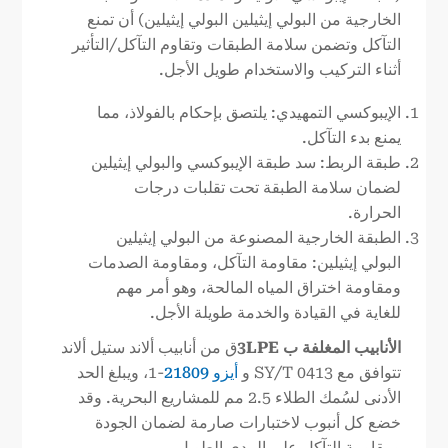
الخارجية من البولي إيثيلين البولي إيثيلين) أن تمنع
التآكل وتضمن سلامة الطبقات وتقاوم التآكل/التأثير
أثناء التركيب والاستخدام طويل الأجل.
الإيبوكسي التمهيدي: يلتصق بإحكام بالفولاذ، مما
يمنع بدء التآكل.
طبقة الربط: سد طبقة الإيبوكسي والبولي إيثيلين
لضمان سلامة الطبقة تحت تقلبات درجات
الحرارة.
الطبقة الخارجية المصنوعة من البولي إيثيلين
البولي إيثيلين: مقاومة التآكل، ومقاومة الصدمات
ومقاومة اختراق المياه المالحة، وهو أمر مهم
للغاية في القيادة والخدمة طويلة الأجل.
الأنابيب المغلفة ب 3LPE
ق من أنابيب ألاند ستيل ألاند
تتوافق مع SY/T 0413 و
أيزو 21809
-1، ويبلغ الحد
الأدنى لسُمك الطلاء 2.5 مم للمشاريع البحرية. وقد
خضع كل أنبوب لاختبارات صارمة لضمان الجودة
ومقاومة التآكل على المدى الطويل.