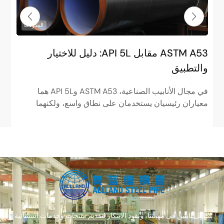
المدونات
ASTM A53 مقابل API 5L: دليل للاختيار
م
والتطبيق
ا
في مجال الأنابيب الصناعية، ASTM A53 وAPI 5L هما
ف
معياران رئيسيان يستخدمان على نطاق واسع، ولكنهما
م
مختلفان تمامًا في الوضعيات. ASTM...
ا
سنظل ثابتين في مهمتنا، ونقود الابتكار لتقديم منتجات وخدمات استثنائية