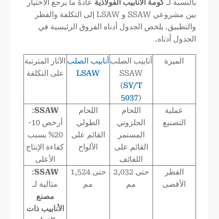
بالنسبة لـ
كومة الأنابيب الفولاذية
عادةً ما يرجع الاختيار
بين مشروعي SSAW و LSAW إلى التكلفة والقطر
والتطبيق. يلخص الجدول أدناه الفروق الرئيسية في
الجدول أدناه.
الميزة
أنابيب الصلب
أنابيب الصلب
الآثار المترتبة
SSAW
LSAW
على التكلفة
(
SY/T
5037
)
عملية
اللحام
اللحام
SSAW
:
التصنيع
الحلزوني
الطولي
أرخص 10-
المستمر
القائم على
20% بسبب
القائم على
الألواح
كفاءة الإنتاج
اللفائف
الأعلى
القطر
حتى 2,032
حتى 1,524
SSAW
:
الأقصى
مم
مم
مثالية لـ
مصنع
الأنابيب ذات