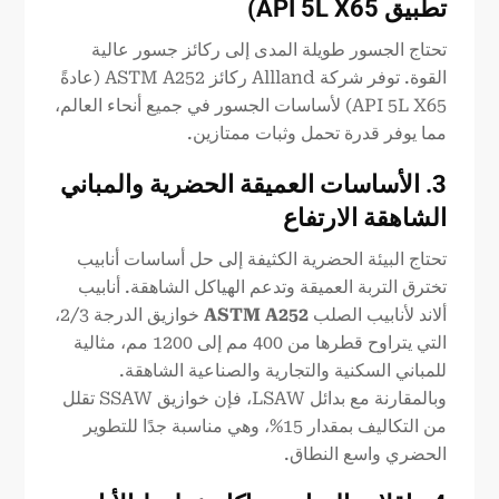
تطبيق API 5L X65
)
تحتاج الجسور طويلة المدى إلى ركائز جسور عالية
القوة. توفر شركة Allland ركائز ASTM A252 (عادةً
API 5L X65) لأساسات الجسور في جميع أنحاء العالم،
مما يوفر قدرة تحمل وثبات ممتازين.
3. الأساسات العميقة الحضرية والمباني
الشاهقة الارتفاع
تحتاج البيئة الحضرية الكثيفة إلى حل أساسات أنابيب
تخترق التربة العميقة وتدعم الهياكل الشاهقة. أنابيب
ألاند لأنابيب الصلب
ASTM A252
خوازيق الدرجة 2/3،
التي يتراوح قطرها من 400 مم إلى 1200 مم، مثالية
للمباني السكنية والتجارية والصناعية الشاهقة.
وبالمقارنة مع بدائل LSAW، فإن خوازيق SSAW تقلل
من التكاليف بمقدار 15%، وهي مناسبة جدًا للتطوير
الحضري واسع النطاق.