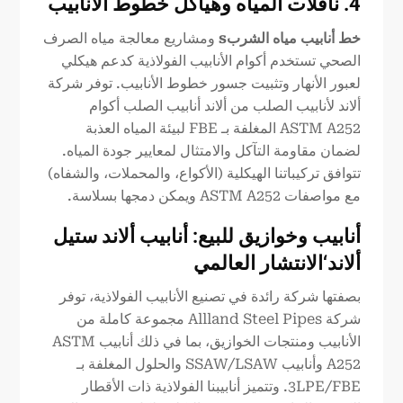
4. ناقلات المياه وهياكل خطوط الأنابيب
خط أنابيب مياه الشرب
s
ومشاريع معالجة مياه الصرف
الصحي تستخدم أكوام الأنابيب الفولاذية كدعم هيكلي
لعبور الأنهار وتثبيت جسور خطوط الأنابيب. توفر شركة
ألاند لأنابيب الصلب من ألاند أنابيب الصلب أكوام
ASTM A252 المغلفة بـ FBE لبيئة المياه العذبة
لضمان مقاومة التآكل والامتثال لمعايير جودة المياه.
تتوافق تركيباتنا الهيكلية (الأكواع، والمحملات، والشفاه)
مع مواصفات ASTM A252 ويمكن دمجها بسلاسة.
أنابيب وخوازيق للبيع:
أنابيب ألاند ستيل
ألاند
‘الانتشار العالمي
بصفتها شركة رائدة في تصنيع الأنابيب الفولاذية، توفر
شركة Allland Steel Pipes مجموعة كاملة من
الأنابيب ومنتجات الخوازيق، بما في ذلك أنابيب ASTM
A252 وأنابيب SSAW/LSAW والحلول المغلفة بـ
3LPE/FBE. وتتميز أنابيبنا الفولاذية ذات الأقطار