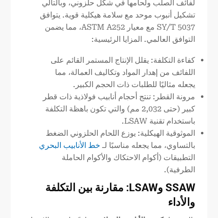
لفائف الصلب ولحامها في شكل حلزوني، وبالتالي
تشكيل أنبوب موحد مع سلامة هيكلية قوية. يتوافق
SY/T 5037 مع معيار ASTM A252، مما يضمن
التوافق العالمي. المزايا الرئيسية:
كفاءة التكلفة: يقلل الإنتاج المستمر القائم على
اللفائف من إهدار المواد وتكاليف العمالة، مما
يجعله مثاليًا للطلبات ذات الحجم الكبير.
مرونة القطر: تنتج أحجام أنابيب فولاذية ذات قطر
كبير (حتى 2,032 مم) والتي تكون باهظة التكلفة
باستخدام تقنية LSAW.
الموثوقية الهيكلية: يوزع اللحام الحلزوني الضغط
بالتساوي، مما يجعله مناسبًا لـ
خط الأنابيب البحري
التطبيقات (أكوام الاحتكاك والأكوام الحاملة
الطرفية).
SSAW وLSAW: مقارنة بين التكلفة
والأداء