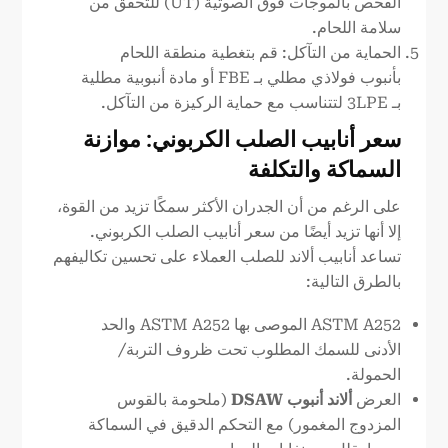
الفحص بالموجات فوق الصوتية (UT) للتحقق من
سلامة اللحام.
الحماية من التآكل: قم بتغطية منطقة اللحام
بأنبوب فولاذي مطلي بـ FBE أو مادة أنبوبية مطلية
بـ 3LPE لتتناسب مع حماية الركيزة من التآكل.
سعر أنابيب الصلب الكربوني: موازنة
السماكة والتكلفة
على الرغم من أن الجدران الأكثر سمكًا تزيد من القوة،
إلا أنها تزيد أيضًا من سعر أنابيب الصلب الكربوني.
تساعد أنابيب ألاند للصلب العملاء على تحسين تكاليفهم
بالطرق التالية:
ASTM A252 الموصى بها ASTM A252 والحد
الأدنى للسمك المطلوب تحت ظروف التربة/
الحمولة.
العرض
ألاند
أنبوب DSAW
(ملحومة بالقوس
المزدوج المغمور) مع التحكم الدقيق في السماكة