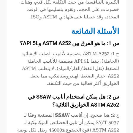
الكبيرة بالتنافسية من حيث التكلفة لكل قدم، وهناك
خصومات على الحجم. ونقوم بتسليمها في الوقت
المحدد، وقد حصلنا على شهادتي ASTM وISO.
الأسئلة الشائعة
س 1: ما هو الفرق بين ASTM A252 وAPI 5L؟
ج 1: ASTM A252 مصممة لأنابيب الصلب الإنشائية
(الحاملة)، بينما API 5L مصممة للأنابيب الحاملة
للضغط (نقل النفط/الغاز/المياه). لا يتطلب ASTM
A252 اختبار الضغط الهيدروستاتيكي، مما يجعل
الخوازيق أكثر فعالية من حيث التكلفة.
س 2: هل يمكن استخدام أنابيب SSAW في
A252
ASTM
الخوازيق الثلاثية؟
ج 2: هذا صحيح. إن
أنابيب SSAW
المصنعة وفقًا لـ
SY/T 5037 يمكن أن تلبي الخصائص الميكانيكية لـ
ASTM A252 (قوة الخضوع ≥45000 رطل لكل بوصة