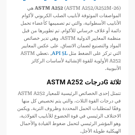
A252
ASTM
(ASTM A252/A252M-26) هي
المواصفات الموثوقة لأنابيب الصلب الكربوني لأكوام
الأنابيب الأسطوانية، والتي تم تصميمها كأعضاء تحمل
دائمة أو غلاف خرساني للأكوام. تم تطويرها من قبل
منظمة المعايير الدولية ASTM، وهي تدير خصائص
المواد والتصنيع لضمان الاتساق. على عكس المعايير
التي تركز على الضغط مثل
API 5L
, ،تعطي ASTM
A252 الأولوية للقوة الإنشائية لأساسات الركائز
الأنبوبية.
ثلاثة
G
درجات ASTM
A252
تتمثل إحدى الخصائص الرئيسية للمعيار ASTM A252
في درجات القوة الثلاث، والتي يتم تخصيص كل منها
وفقًا لمتطلبات الحمل المحددة وظروف التربة. ويكمن
الاختلاف الرئيسي في قوة الخضوع للأنابيب الفولاذية،
وهو المؤشر الرئيسي لتحمل ضغوط القيادة والأحمال
الهيكلية طويلة الأجل.