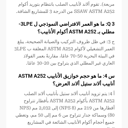
مربعة). تقوم ألاند لأنابيب الصلب بانتظام بتوريد أكوام
SSAW ASTM A252 من الدرجة 3 للمشاريع الشاقة.
3
Q
:
ما هو العمر الافتراضي النموذجي ل
3LPE
-
مطلي بـ ASTM
A252
أكوام الأنابيب؟
ج 3: في ظل ظروف التركيب والصيانة الصحيحة، يبلغ
العمر التشغيلي لأكوام ASTM A252 المغلفة ب 3LPE
في البيئة البحرية 50-70 عامًا، مقارنةً بعمر الفولاذ
العاري غير المطلي الذي يتراوح بين 20-30 عامًا.
س 4: ما هو حجم خوازيق الأنابيب ASTM A252
أنابيب ألاند ستيل ألاند
العرض؟
أ 4: يتم تزويد أنابيب ألاند ستيل بأنابيب ألاند الصلب
ASTM A252 بأكوام ASTM A252 بأقطار تتراوح
أقطارها من 219 مم (NPS 8) إلى 2,032 مم (NPS
80) وسماكة جدار تتراوح من 6 مم إلى 50 مم، وتغطي
جميع أحجام أكوام الأنابيب الشائعة في المشاريع