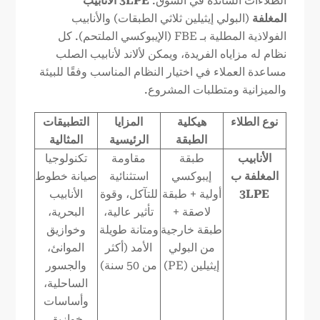
الطلاءات السائدة في السوق:
3LPE
الأنابيب
المغلفة
(البولي إيثيلين ثلاثي الطبقات) والأنابيب
الفولاذية المطلية بـ FBE (الإيبوكسي الملتحم). كل
نظام له مزاياه الفريدة، ويمكن لألاند لأنابيب الصلب
مساعدة العملاء في اختيار النظام المناسب وفقًا للبيئة
والميزانية ومتطلبات المشروع.
نوع الطلاء
هيكلية
المزايا
التطبيقات
الطبقة
الرئيسية
المثالية
الأنابيب
طبقة
مقاومة
تكنولوجيا
المغلفة ب
إيبوكسي
استثنائية
صيانة خطوط
3LPE
أولية + طبقة
للتآكل، وقوة
الأنابيب
لاصقة +
تأثير عالية،
البحرية،
طبقة خارجية
ومتانة طويلة
وخوازيق
من البولي
الأمد (أكثر
الموانئ،
إيثيلين (PE)
من 50 سنة)
والجسور
الساحلية،
وأساسات
خوازيق