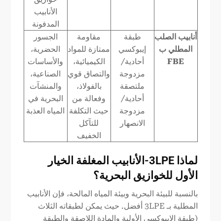
الأنابيب
المدفونة
أنابيب الصلب
طبقة
مقاومة
الجسور
المطلي ب
إيبوكسي
ممتازة للمواد
الحضرية،
FBE
أحادية/
الكيميائية،
والأساسات
مزدوجة
والتصاق قوي
الصناعية،
ملتصقة
بالفولاذ،
والمنشآت
أحادية/
وفعالة من
البحرية في
مزدوجة
حيث التكلفة
المياه العذبة
الانصهار
للتآكل
الخفيف
لماذا
3LPE
-الأنابيب المغلفة الخيار
الأول للخوازيق البحرية؟
بالنسبة للبيئة البحرية وبيئة المياه المالحة، فإن الأنابيب
المطلية بـ 3LPE أفضل. حيث يمكن لطبقاته الثلاث
(طبقة الإيبوكسي الأولية والمادة اللاصقة والطبقة