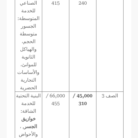
240
415
الصناعي
للخدمة
المتوسطة:
الجسور
متوسطة
الحجم،
والهياكل
الثانوية
للموانئ،
والأساسات
التجارية
الحضرية
الصف 3
45,000 /
66,000 /
البنية التحتية
310
455
للخدمة
الشاقة:
خوازيق
الجسر
, ،
والأحواض