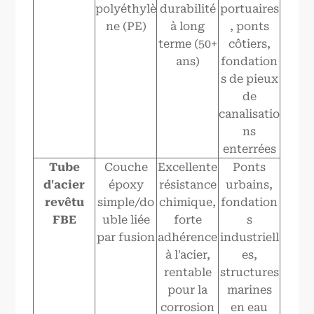
polyéthylè
durabilité
portuaires
ne (PE)
à long
, ponts
terme (50+
côtiers,
ans)
fondation
s de pieux
de
canalisatio
ns
enterrées
Tube
Couche
Excellente
Ponts
d'acier
époxy
résistance
urbains,
revêtu
simple/do
chimique,
fondation
FBE
uble liée
forte
s
par fusion
adhérence
industriell
à l'acier,
es,
rentable
structures
pour la
marines
corrosion
en eau