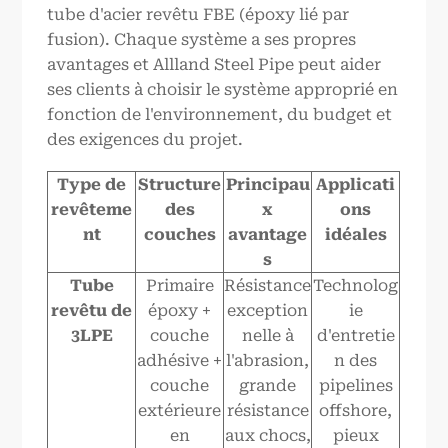
tube d'acier revêtu FBE (époxy lié par
fusion). Chaque système a ses propres
avantages et Allland Steel Pipe peut aider
ses clients à choisir le système approprié en
fonction de l'environnement, du budget et
des exigences du projet.
Type de
Structure
Principau
Applicati
revêteme
des
x
ons
nt
couches
avantage
idéales
s
Tube
Primaire
Résistance
Technolog
revêtu de
époxy +
exception
ie
3LPE
couche
nelle à
d'entretie
adhésive +
l'abrasion,
n des
couche
grande
pipelines
extérieure
résistance
offshore,
en
aux chocs,
pieux