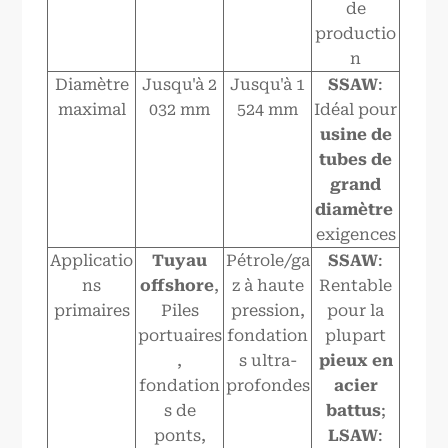
de
productio
n
Diamètre
Jusqu'à 2
Jusqu'à 1
SSAW
:
maximal
032 mm
524 mm
Idéal pour
usine de
tubes de
grand
diamètre
exigences
Applicatio
Tuyau
Pétrole/ga
SSAW
:
ns
offshore
,
z à haute
Rentable
primaires
Piles
pression,
pour la
portuaires
fondation
plupart
,
s ultra-
pieux en
fondation
profondes
acier
s de
battus
;
ponts,
LSAW
: