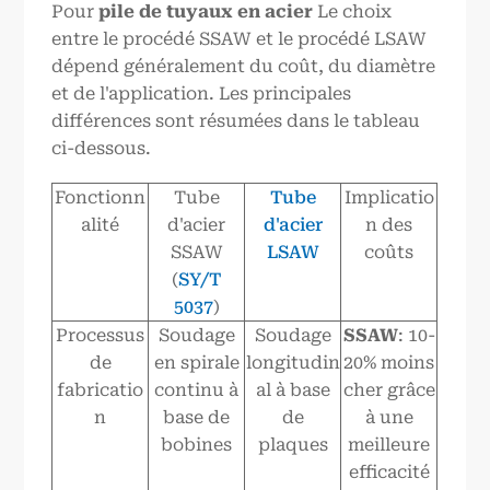
Pour
pile de tuyaux en acier
Le choix
entre le procédé SSAW et le procédé LSAW
dépend généralement du coût, du diamètre
et de l'application. Les principales
différences sont résumées dans le tableau
ci-dessous.
Fonctionn
Tube
Tube
Implicatio
alité
d'acier
d'acier
n des
SSAW
LSAW
coûts
(
SY/T
5037
)
Processus
Soudage
Soudage
SSAW
: 10-
de
en spirale
longitudin
20% moins
fabricatio
continu à
al à base
cher grâce
n
base de
de
à une
bobines
plaques
meilleure
efficacité