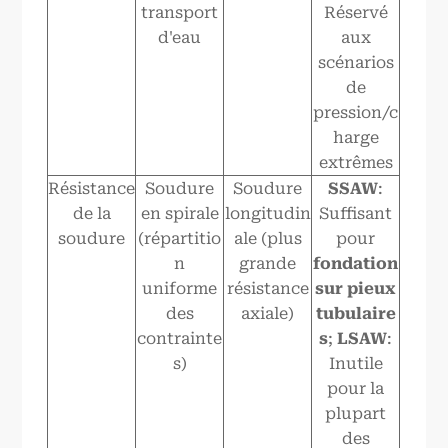
transport
Réservé
d'eau
aux
scénarios
de
pression/c
harge
extrêmes
Résistance
Soudure
Soudure
SSAW
:
de la
en spirale
longitudin
Suffisant
soudure
(répartitio
ale (plus
pour
n
grande
fondation
uniforme
résistance
sur pieux
des
axiale)
tubulaire
contrainte
s
;
LSAW
:
s)
Inutile
pour la
plupart
des