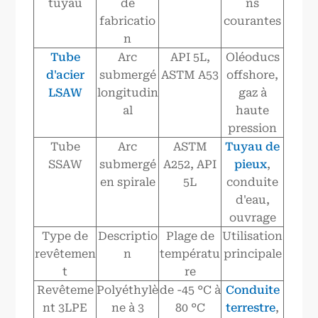
tuyau
de
ns
fabricatio
courantes
n
Tube
Arc
API 5L,
Oléoducs
d'acier
submergé
ASTM A53
offshore,
LSAW
longitudin
gaz à
al
haute
pression
Tube
Arc
ASTM
Tuyau de
SSAW
submergé
A252, API
pieux
,
en spirale
5L
conduite
d'eau,
ouvrage
Type de
Descriptio
Plage de
Utilisation
revêtemen
n
températu
principale
t
re
Revêteme
Polyéthylè
de -45 °C à
Conduite
nt 3LPE
ne à 3
80 °C
terrestre
,