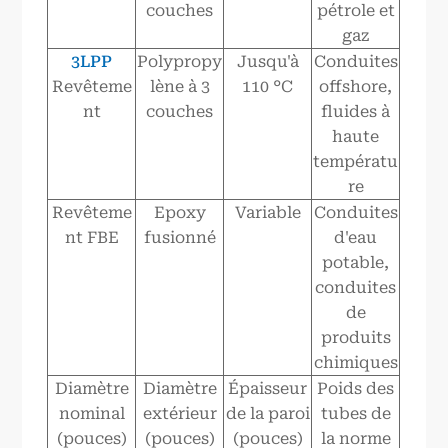
couches
pétrole et
gaz
3LPP
Polypropy
Jusqu'à
Conduites
Revêteme
lène à 3
110 °C
offshore,
nt
couches
fluides à
haute
températu
re
Revêteme
Epoxy
Variable
Conduites
nt FBE
fusionné
d'eau
potable,
conduites
de
produits
chimiques
Diamètre
Diamètre
Épaisseur
Poids des
nominal
extérieur
de la paroi
tubes de
(pouces)
(pouces)
(pouces)
la norme