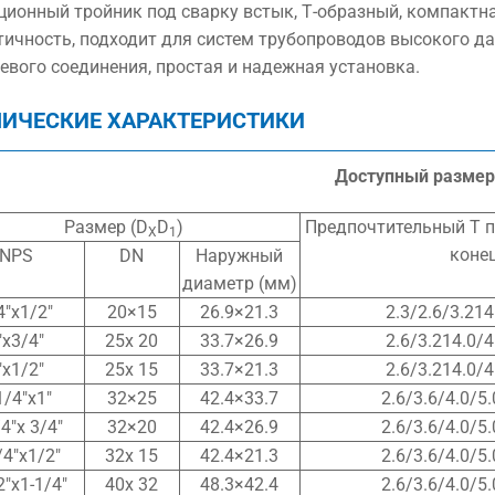
ционный тройник под сварку встык, Т-образный, компактна
тичность, подходит для систем трубопроводов высокого да
евого соединения, простая и надежная установка.
НИЧЕСКИЕ ХАРАКТЕРИСТИКИ
Доступный размер
Размер (D
D
)
Предпочтительный T п
X
1
конец
NPS
DN
Наружный
диаметр (мм)
4″x1/2″
20×15
26.9×21.3
2.3/2.6/3.214
″x3/4″
25x 20
33.7×26.9
2.6/3.214.0/4
″x1/2″
25x 15
33.7×21.3
2.6/3.214.0/4
1/4″x1″
32×25
42.4×33.7
2.6/3.6/4.0/5.
4″x 3/4″
32×20
42.4×26.9
2.6/3.6/4.0/5.
/4″x1/2″
32x 15
42.4×21.3
2.6/3.6/4.0/5.
2″x1-1/4″
40x 32
48.3×42.4
2.6/3.6/4.0/5.