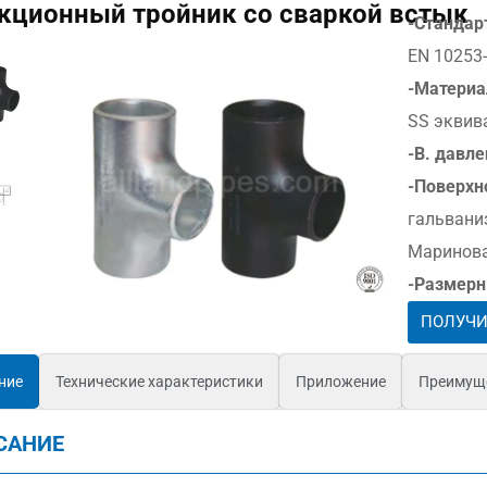
кционный тройник со сваркой встык
-Стандар
EN 10253-
-Материа
SS эквив
-В. давле
-Поверхн
гальвани
Маринова
-Размерн
ПОЛУЧИ
ние
Технические характеристики
Приложение
Преимущ
САНИЕ