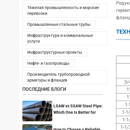
Редук
Тяжелая промышленность и морские
герме
перевозки
фланц
Промышленные стальные трубы
ТЕХ
Инфраструктура и коммунальные
услуги
Инфраструктурные проекты
Нефте- и газопроводы
Производитель трубопроводной
арматуры и фланцев
3/
ПОСЛЕДНИЕ БЛОГИ
1
1
1-
LSAW vs SSAW Steel Pipe:
1-1/
Which One Is Better for
Pipeline Projects?
1-1
1-1/
How to Choose a Reliable