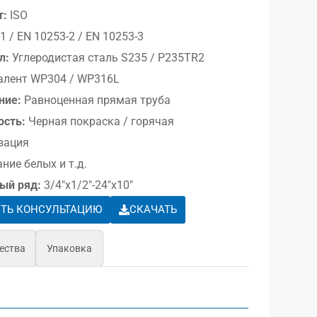
т:
ISO
1 / EN 10253-2 / EN 10253-3
л:
Углеродистая сталь S235 / P235TR2
алент WP304 / WP316L
ние:
Равноценная прямая труба
ость:
Черная покраска / горячая
зация
ние белых и т.д.
ый ряд:
3/4″x1/2″-24″x10″
ТЬ КОНСУЛЬТАЦИЮ
СКАЧАТЬ
ества
Упаковка