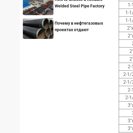
1-
Welded Steel Pipe Factory
1-1
for Your Project
1-1
Почему в нефтегазовых
2″
проектах отдают
2″
предпочтение стальным
трубам с покрытием 3LPE?
2
2
2-
2-1/
2-1/
2-
2-1
3″
3″
3″