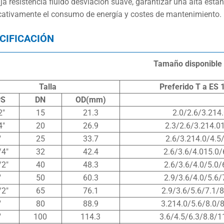
a resistencia fluido desviación suave, garantizar una alta estanq
icativamente el consumo de energía y costes de mantenimiento.
CIFICACIÓN
Tamaño disponible
Talla
Preferido
T
a
ES
PS
DN
OD(mm)
2″
15
21.3
2.0/2.6/3.214
4″
20
26.9
2.3/2.6/3.214.0
″
25
33.7
2.6/3.214.0/4.5
/4″
32
42.4
2.6/3.6/4.015.0/
/2″
40
48.3
2.6/3.6/4.0/5.0/
″
50
60.3
2.9/3.6/4.0/5.6/
/2″
65
76.1
2.9/3.6/5.6/7.1/
″
80
88.9
3.214.0/5.6/8.0/
″
100
114.3
3.6/4.5/6.3/8.8/1