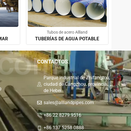
Tubos de acero Allland
MAR
TUBERÍAS DE AGUA POTABLE
CONTACTOS
Parque industrial de Zhifangtou,
ciudad de Cangzhou, provincia
9
de Hebei
sales@alllandpipes.com
+86 22 8279 9516
+86 137 5258 0888