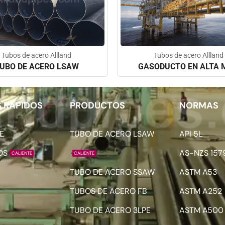
Tubos de acero Allland
Tubos de acero Allland
UBO DE ACERO LSAW
GASODUCTO EN ALTA 
 RÁPIDOS
PRODUCTOS
NORMAS
E
TUBO DE ACERO LSAW
API 5L
OS
AS-NZS 157
CALIENTE
CALIENTE
TUBO DE ACERO SSAW
ASTM A53
TUBOS DE ACERO FB
ASTM A252
TUBO DE ACERO 3LPE
ASTM A500