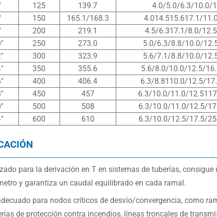
″
125
139.7
4.0/5.0/6.3/10.0/
″
150
165.1/168.3
4.014.515.617.1/11.
″
200
219.1
4.5/6.317.1/8.0/12.
″
250
273.0
5.0/6.3/8.8/10.0/12.
″
300
323.9
5.6/7.1/8.8/10.0/12.
″
350
355.6
5.6/8.0/10.0/12.5/16
″
400
406.4
6.3/8.8110.0/12.5/17
″
450
457
6.3/10.0/11.0/12.5117
″
500
508
6.3/10.0/11.0/12.5/17
″
600
610
6.3/10.0/12.5/17.5/25
CACIÓN
izado para la derivación en T en sistemas de tuberías, consigue u
metro y garantiza un caudal equilibrado en cada ramal.
adecuado para nodos críticos de desvío/convergencia, como ram
rías de protección contra incendios, líneas troncales de transm