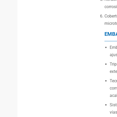
corros
Cobert
microt
EMB
Emb
ajus
Trip
exte
Tec
cor
aca
Sist
vías