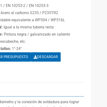
1 / EN 10253-2 / EN 10253-3
Acero al carbono S235 / P235TR2
xidable equivalente a WP304 / WP316L
W:
Igual a la misma tubería recta
e:
Pintura negra / galvanizado en caliente
escabeche, etc.
tallas:
1″-24″
AR PRESUPUESTO
DESCARGAR
 diámetro y la conexión de soldadura para lograr