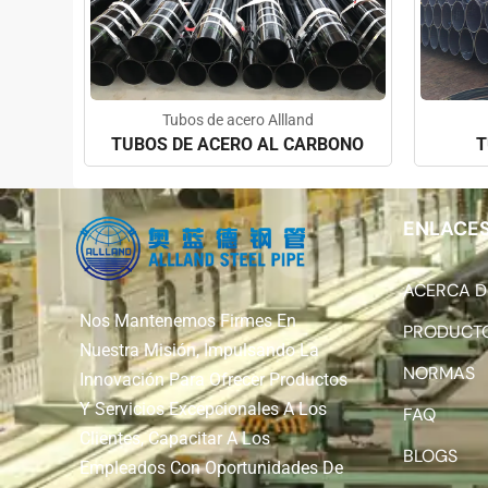
Tubos de acero Allland
TUBOS DE ACERO AL CARBONO
T
ENLACES
ACERCA D
Nos Mantenemos Firmes En
PRODUCT
Nuestra Misión, Impulsando La
NORMAS
Innovación Para Ofrecer Productos
Y Servicios Excepcionales A Los
FAQ
Clientes, Capacitar A Los
BLOGS
Empleados Con Oportunidades De