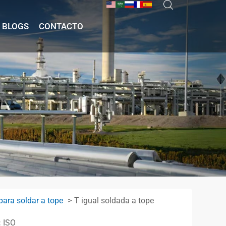
BLOGS
CONTACTO
para soldar a tope
T igual soldada a tope
:
ISO