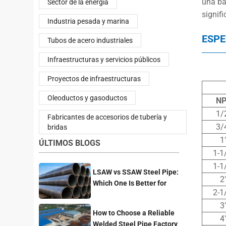
una baj
Sector de la energía
signif
Industria pesada y marina
ESPE
Tubos de acero industriales
Infraestructuras y servicios públicos
Proyectos de infraestructuras
Oleoductos y gasoductos
N
1/
Fabricantes de accesorios de tubería y
3/
bridas
1
ÚLTIMOS BLOGS
1-1
1-1
LSAW vs SSAW Steel Pipe:
2
Which One Is Better for
2-1
Pipeline Projects?
3
How to Choose a Reliable
4
Welded Steel Pipe Factory