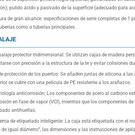
ión); pulido ácido y pasivado de la superficie (adecuado para ac
ura de gran alcance: especificaciones de serie completas de 1 p
uberías como a tuberías principales.
ALAJE
alaje protector tridimensional: Se utilizan cajas de madera pe
tarse con precisión a la estructura de la te y evitar colisiones du
le protección de los puertos: Se añaden juntas de silicona a las 
rior se cubre con una película de PE resistente a los arañazos.
nología anticorrosión: Los componentes de acero al carbono está
rosión en fase de vapor (VCI), mientras que los componentes de 
bado antihuellas.
ema de etiquetado inteligente: La caja está etiquetada con el nom
 de igual diámetro”, las dimensiones y las instrucciones de apil