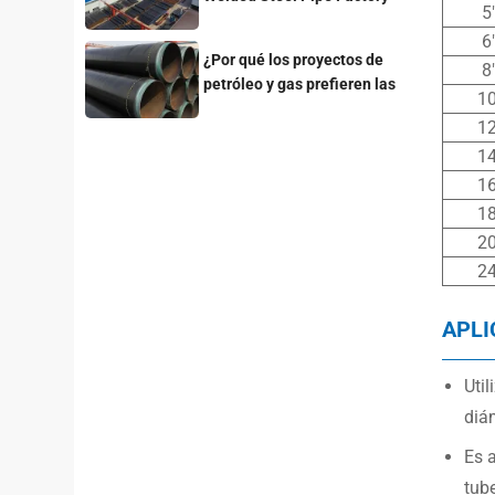
5
for Your Project
6
¿Por qué los proyectos de
8
petróleo y gas prefieren las
10
tuberías de acero con
12
recubrimiento 3LPE?
14
16
18
20
24
APLI
Util
diá
Es 
tube