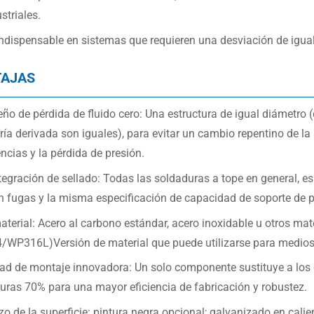
striales.
indispensable en sistemas que requieren una desviación de igual
TAJAS
ño de pérdida de fluido cero: Una estructura de igual diámetro (e
ría derivada son iguales), para evitar un cambio repentino de la 
ncias y la pérdida de presión.
ntegración de sellado: Todas las soldaduras a tope en general, es
in fugas y la misma especificación de capacidad de soporte de pr
aterial: Acero al carbono estándar, acero inoxidable u otros mat
WP316L)Versión de material que puede utilizarse para medios c
dad de montaje innovadora: Un solo componente sustituye a los
uras 70% para una mayor eficiencia de fabricación y robustez.
o de la superficie: pintura negra opcional; galvanizado en calien