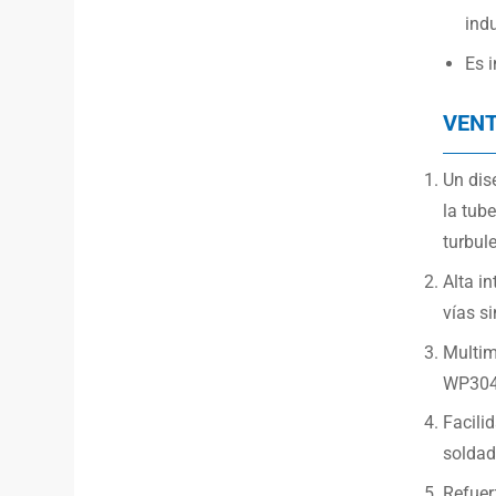
indu
Es 
VEN
Un dise
la tube
turbule
Alta i
vías s
Multim
WP304/
Facili
soldad
Refuerz